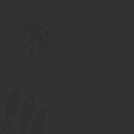
48
48
56
56
Ngày
Giờ
Phút
Giây