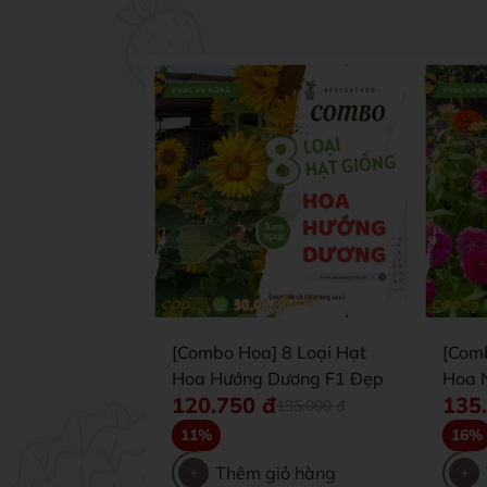
[Combo Hoa] 8 Loại Hạt
[Com
Hoa Hướng Dương F1 Đẹp
Hoa 
120.750
đ
135
135.000
đ
11%
16%
Thêm giỏ hàng