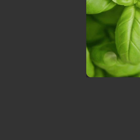
Hạt giống rau thơm
Hạt Giống Ớt