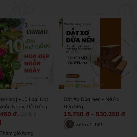
bo Hoa] +10 Loại Hạt
Đất Xơ Dừa Nén – Nở Ra
Ngắn Ngày, Dễ Trồng
Đến 5Kg
.450
đ
15.750
đ
-
530.250
đ
162.000
đ
Xem chi tiết
Thêm giỏ hàng