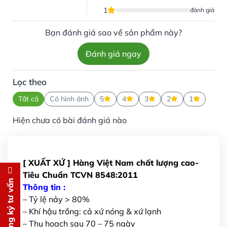
1
đánh giá
Bạn đánh giá sao về sản phẩm này?
Đánh giá ngay
Lọc theo
Tất cả
Có hình ảnh
5
4
3
2
1
Hiện chưa có bài đánh giá nào
[ XUẤT XỨ ] Hàng Việt Nam chất lượng cao-
Tiêu Chuẩn TCVN 8548:2011
Đăng ký tư vấn
Đăng ký tư vấn
Thông tin :
– Tỷ lệ nảy > 80%
Chúng tôi sẽ gọi lại tư vấn
MIỄN
– Khí hậu trồng: cả xứ nóng & xứ lạnh
PHÍ
– Thu hoạch sau 70 – 75 ngày