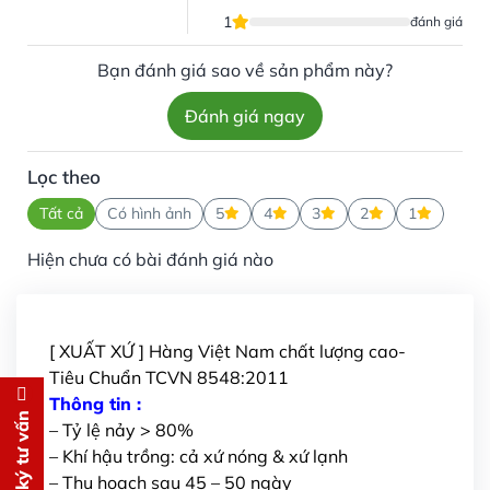
1
đánh giá
Bạn đánh giá sao về sản phẩm này?
Đánh giá ngay
Lọc theo
Tất cả
Có hình ảnh
5
4
3
2
1
Hiện chưa có bài đánh giá nào
[ XUẤT XỨ ] Hàng Việt Nam chất lượng cao-
Tiêu Chuẩn TCVN 8548:2011
Thông tin :
Đăng ký tư vấn
Đăng ký tư vấn
– Tỷ lệ nảy > 80%
– Khí hậu trồng: cả xứ nóng & xứ lạnh
Chúng tôi sẽ gọi lại tư vấn
MIỄN
– Thu hoạch sau 45 – 50 ngày