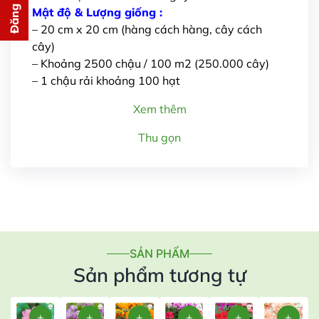
PHÍ
Mật độ & Lượng giống :
cho bạn ngay lập tức
– 20 cm x 20 cm (hàng cách hàng, cây cách
cây)
– Khoảng 2500 chậu / 100 m2 (250.000 cây)
– 1 chậu rải khoảng 100 hạt
Xem thêm
Thu gọn
Gửi thông tin
SẢN PHẨM
Sản phẩm tương tự