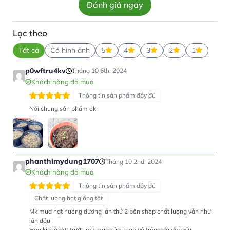
Đánh giá ngay
Lọc theo
Tất cả
Có hình ảnh
5
4
3
2
1
p0wftru4kv
Tháng 10 6th, 2024
Khách hàng đã mua
Thông tin sản phẩm đầy đủ
Nói chung sản phẩm ok
phanthimydung1707
Tháng 10 2nd, 2024
Khách hàng đã mua
Thông tin sản phẩm đầy đủ
Chất lượng hạt giống tốt
Mk mua hạt hướng dương lần thứ 2 bên shop chất lượng vẫn như
lần đầu
Hoa kia là đợt trước mk mua của shop về trồng đó đẹp xỉu