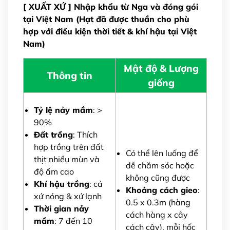
[ XUẤT XỨ ] Nhập khẩu từ Nga và đóng gói
tại Việt Nam (Hạt đã được thuần cho phù
Gửi thông tin
hợp với điều kiện thời tiết & khí hậu tại Việt
Nam)
Mật độ & Lượng
Thông tin
giống
Tỷ lệ nảy mầm
: >
90%
Đất trồng
: Thích
hợp trồng trên đất
Có thể lên luống để
thịt nhiều mùn và
dễ chăm sóc hoặc
độ ẩm cao
không cũng được
Khí hậu trồng
: cả
Khoảng cách gieo
:
xứ nóng & xứ lạnh
0.5 x 0.3m (hàng
Thời gian nảy
cách hàng x cây
mầm
: 7 đến 10
cách cây), mỗi hốc