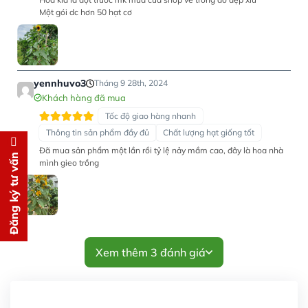
Một gói dc hơn 50 hạt cơ
yennhuvo3
Tháng 9 28th, 2024
Khách hàng đã mua
Tốc độ giao hàng nhanh
Thông tin sản phẩm đầy đủ
Chất lượng hạt giống tốt
Đăng ký tư vấn
Đã mua sản phẩm một lần rồi tỷ lệ nảy mầm cao, đây là hoa nhà
Đăng ký tư vấn
mình gieo trồng
Chúng tôi sẽ gọi lại tư vấn
MIỄN
PHÍ
cho bạn ngay lập tức
Xem thêm 3 đánh giá