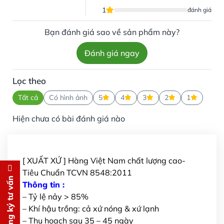
1
đánh giá
Bạn đánh giá sao về sản phẩm này?
Đánh giá ngay
Lọc theo
Tất cả
Có hình ảnh
5
4
3
2
1
Hiện chưa có bài đánh giá nào
[ XUẤT XỨ ] Hàng Việt Nam chất lượng cao-
Tiêu Chuẩn TCVN 8548:2011
Đăng ký tư vấn
Đăng ký tư vấn
Thông tin :
– Tỷ lệ nảy > 85%
Chúng tôi sẽ gọi lại tư vấn
MIỄN
– Khí hậu trồng: cả xứ nóng & xứ lạnh
PHÍ
– Thu hoạch sau 35 – 45 ngày