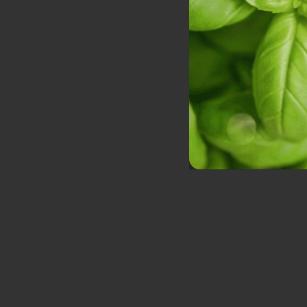
Hạt giống rau thơm
Hạt Giống Ớt