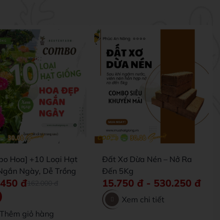
bo Hoa] +10 Loại Hạt
Đất Xơ Dừa Nén – Nở Ra
Ngắn Ngày, Dễ Trồng
Đến 5Kg
.450
đ
15.750
đ
-
530.250
đ
162.000
đ
Xem chi tiết
Thêm giỏ hàng