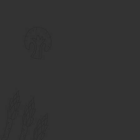
48
48
56
56
Ngày
Giờ
Phút
Giây