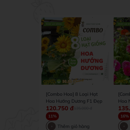
[Combo Hoa] 8 Loại Hạt
[Com
Hoa Hướng Dương F1 Đẹp
Hoa 
120.750
đ
135
135.000
đ
11%
16%
Thêm giỏ hàng