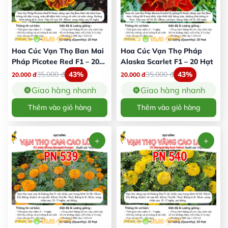
Hoa Cúc Vạn Thọ Ban Mai
Hoa Cúc Vạn Thọ Pháp
Pháp Picotee Red F1 – 20
Alaska Scarlet F1 – 20 Hạt
Hạt
35.000
đ
43%
35.000
đ
43%
20.000
đ
20.000
đ
Giao hàng nhanh
Giao hàng nhanh
Thêm vào giỏ hàng
Thêm vào giỏ hàng