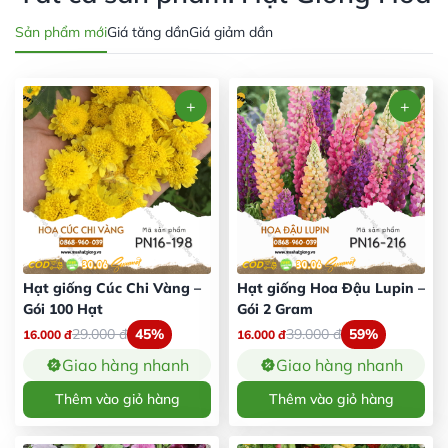
Sản phẩm mới
Giá tăng dần
Giá giảm dần
Hạt giống Cúc Chi Vàng –
Hạt giống Hoa Đậu Lupin –
Gói 100 Hạt
Gói 2 Gram
29.000
đ
45%
39.000
đ
59%
16.000
đ
16.000
đ
Giao hàng nhanh
Giao hàng nhanh
Thêm vào giỏ hàng
Thêm vào giỏ hàng