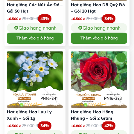
Hạt giống Cúc Nút Áo Đỏ –
Hạt giống Hoa Dã Quỳ Đỏ
Gói 50 Hạt
– Gói 20 Hạt
29.000
đ
43%
25.000
đ
34%
16.500
đ
16.500
đ
Giao hàng nhanh
Giao hàng nhanh
Thêm vào giỏ hàng
Thêm vào giỏ hàng
Hạt giống Hoa Lưu Ly
Hạt giống Hoa Hồng
Xanh – Gói 1g
Nhung – Gói 2 Gram
25.000
đ
34%
29.000
đ
42%
16.500
đ
16.800
đ