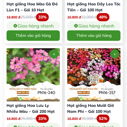
Hạt giống Hoa Mào Gà Đỏ
Hạt giống Hoa Dây Leo Tóc
Lùn F1 – Gói 10 Hạt
Tiên – Gói 100 Hạt
25.000
đ
33%
32.000
đ
48%
16.800
đ
16.800
đ
Giao hàng nhanh
Giao hàng nhanh
Thêm vào giỏ hàng
Thêm vào giỏ hàng
Hạt giống Hoa Lưu Ly
Hạt giống Hoa Mười Giờ
Nhiều Màu – Gói 200 Hạt
Nam Phi – Gói 100 Hạt
25.000
đ
33%
35.000
đ
52%
16.800
đ
16.800
đ