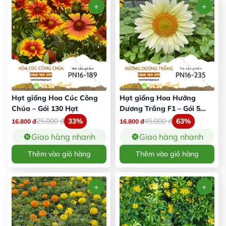
Hạt giống Hoa Cúc Công
Hạt giống Hoa Hướng
Chúa – Gói 130 Hạt
Dương Trắng F1 – Gói 5
Hạt
25.000
đ
33%
45.000
đ
63%
16.800
đ
16.800
đ
Giao hàng nhanh
Giao hàng nhanh
Thêm vào giỏ hàng
Thêm vào giỏ hàng