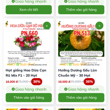
Giao hàng nhanh
Giao hàng nhanh
Xem chi tiết
Thêm vào giỏ hàng
Hạt giống Hoa Dừa Cạn
Hướng Dương Gấu Lùn
Rũ Mix F1 – 20 Hạt
Chuẩn Mỹ – 30 Hạt
25.000
đ
36%
25.000
đ
36%
16.000
đ
16.000
đ
Giao hàng nhanh
Giao hàng nhanh
Thêm vào giỏ hàng
Thêm vào giỏ hàng