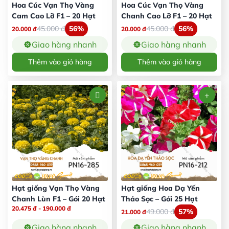
Hoa Cúc Vạn Thọ Vàng
Hoa Cúc Vạn Thọ Vàng
Cam Cao Lỡ F1 – 20 Hạt
Chanh Cao Lỡ F1 – 20 Hạt
45.000
đ
56%
45.000
đ
56%
20.000
đ
20.000
đ
Giao hàng nhanh
Giao hàng nhanh
Thêm vào giỏ hàng
Thêm vào giỏ hàng
Hạt giống Vạn Thọ Vàng
Hạt giống Hoa Dạ Yến
Chanh Lùn F1 – Gói 20 Hạt
Thảo Sọc – Gói 25 Hạt
20.475
đ
-
190.000
đ
49.000
đ
57%
21.000
đ
Giao hàng nhanh
Giao hàng nhanh