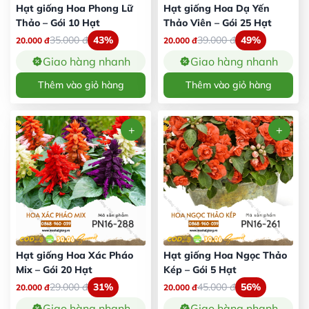
Hạt giống Hoa Phong Lữ
Hạt giống Hoa Dạ Yến
Thảo – Gói 10 Hạt
Thảo Viên – Gói 25 Hạt
35.000
đ
43%
39.000
đ
49%
20.000
đ
20.000
đ
Giao hàng nhanh
Giao hàng nhanh
Thêm vào giỏ hàng
Thêm vào giỏ hàng
Hạt giống Hoa Xác Pháo
Hạt giống Hoa Ngọc Thảo
Mix – Gói 20 Hạt
Kép – Gói 5 Hạt
29.000
đ
31%
45.000
đ
56%
20.000
đ
20.000
đ
Giao hàng nhanh
Giao hàng nhanh