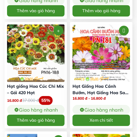
Giao hàng nhanh
Giao hàng nhanh
Thêm vào giỏ hàng
Thêm vào giỏ hàng
Hạt giống Hoa Cúc Chi Mix
Hạt Giống Hoa Cánh
– Gói 420 Hạt
Bướm, Hạt Giống Hoa Sao
16.800
đ
-
16.800
đ
Nhái – Gói 200 Hạt
37.000
đ
55%
16.800
đ
Giao hàng nhanh
Giao hàng nhanh
Thêm vào giỏ hàng
Xem chi tiết