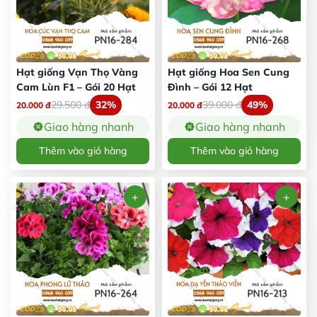
Hạt giống Vạn Thọ Vàng
Hạt giống Hoa Sen Cung
Cam Lùn F1 – Gói 20 Hạt
Đình – Gói 12 Hạt
29.500
đ
32%
39.000
đ
49%
20.000
đ
20.000
đ
Giao hàng nhanh
Giao hàng nhanh
Thêm vào giỏ hàng
Thêm vào giỏ hàng