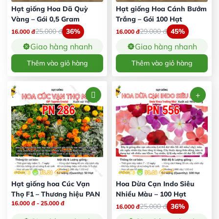
Hạt giống Hoa Dã Quỳ
Hạt giống Hoa Cánh Bướm
Vàng – Gói 0,5 Gram
Trắng – Gói 100 Hạt
25.000
đ
36%
29.000
đ
45%
16.000
đ
16.000
đ
Giao hàng nhanh
Giao hàng nhanh
Thêm vào giỏ hàng
Thêm vào giỏ hàng
Hạt giống hoa Cúc Vạn
Hoa Dừa Cạn Indo Siêu
Thọ F1 – Thương hiệu PAN
Nhiều Màu – 100 Hạt
16.000
đ
-
25.000
đ
25.000
đ
36%
16.000
đ