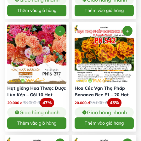
Thêm vào giỏ hàng
Thêm vào giỏ hàng
Hạt giống Hoa Thược Dược
Hoa Cúc Vạn Thọ Pháp
Lùn Kép – Gói 10 Hạt
Bonanza Bee F1 – 20 Hạt
38.000
đ
47%
35.000
đ
43%
20.000
đ
20.000
đ
Giao hàng nhanh
Giao hàng nhanh
Thêm vào giỏ hàng
Thêm vào giỏ hàng