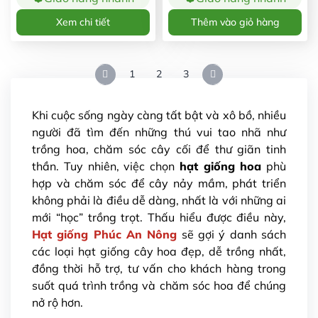
Xem chi tiết
Thêm vào giỏ hàng
1
2
3
Khi cuộc sống ngày càng tất bật và xô bồ, nhiều
người đã tìm đến những thú vui tao nhã như
trồng hoa, chăm sóc cây cối để thư giãn tinh
thần. Tuy nhiên, việc chọn
hạt giống hoa
phù
hợp và chăm sóc để cây nảy mầm, phát triển
không phải là điều dễ dàng, nhất là với những ai
mới “học” trồng trọt. Thấu hiểu được điều này,
Hạt giống Phúc An Nông
sẽ gợi ý danh sách
các loại hạt giống cây hoa đẹp, dễ trồng nhất,
đồng thời hỗ trợ, tư vấn cho khách hàng trong
suốt quá trình trồng và chăm sóc hoa để chúng
nở rộ hơn.