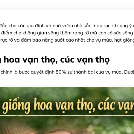
đầu cho các gia đình và nhà vườn nhờ sắc màu rực rỡ cùng ý
điểm cho không gian sống thêm rạng rỡ mà còn có sức sống mã
 rực rỡ và đảm bảo năng suất cao nhất cho vụ mùa, hạt giống
 hoa vạn thọ, cúc vạn thọ
 chính là bước quyết định 80% sự thành bại của vụ mùa. Dướ