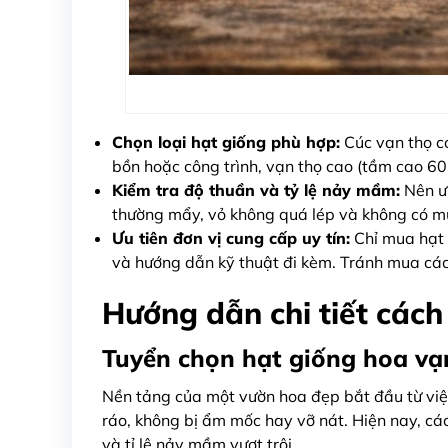
Chọn loại hạt giống phù hợp:
Cúc vạn thọ c
bồn hoặc công trình, vạn thọ cao (tầm cao 60
Kiểm tra độ thuần và tỷ lệ nảy mầm:
Nên ưu
thường mẩy, vỏ không quá lép và không có mù
Ưu tiên đơn vị cung cấp uy tín:
Chỉ mua hạt g
và hướng dẫn kỹ thuật đi kèm. Tránh mua các
Hướng dẫn chi tiết cách
Tuyển chọn hạt giống hoa vạ
Nền tảng của một vườn hoa đẹp bắt đầu từ việ
ráo, không bị ẩm mốc hay vỡ nát. Hiện nay, c
và tỉ lệ nảy mầm vượt trội.