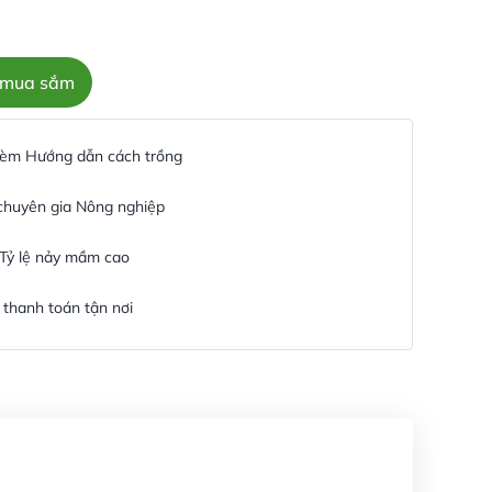
c mua sắm
 kèm Hướng dẫn cách trồng
 chuyên gia Nông nghiệp
 Tỷ lệ nảy mầm cao
thanh toán tận nơi