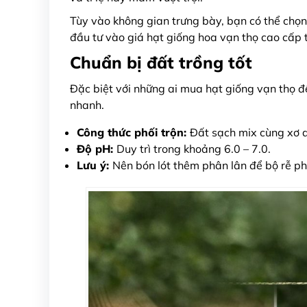
Tùy vào không gian trưng bày, bạn có thể chọ
đầu tư vào giá hạt giống hoa vạn thọ cao cấp t
Chuẩn bị đất trồng tốt
Đặc biệt với những ai mua hạt giống vạn thọ để
nhanh.
Công thức phối trộn:
Đất sạch mix cùng xơ d
Độ pH:
Duy trì trong khoảng 6.0 – 7.0.
Lưu ý:
Nên bón lót thêm phân lân để bộ rễ ph