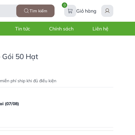
0
Giỏ hàng
Tìm kiếm
Tin tức
Chính sách
Liên hệ
 Gói 50 Hạt
miễn phí ship khi đủ điều kiện
i (07/08)