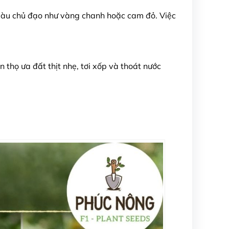
 màu chủ đạo như vàng chanh hoặc cam đỏ. Việc
 thọ ưa đất thịt nhẹ, tơi xốp và thoát nước