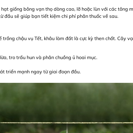
n hạt giống bông vạn thọ dòng cao, lỡ hoặc lùn với các tông
ừ đầu sẽ giúp bạn tiết kiệm chi phí phân thuốc về sau.
 trồng chậu vụ Tết, khâu làm đất là cực kỳ then chốt. Cây vạn
ừa, tro trấu hun và phân chuồng ủ hoai mục.
át triển mạnh ngay từ giai đoạn đầu.