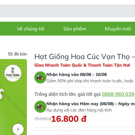
Về chúng tôi
Sản phẩm
Khuyến mãi
55 đã bán
Hạt Giống Hoa Cúc Vạn Thọ –
Giao Nhanh Toàn Quốc & Thanh Toán Tận Nơi
Nhận hàng vào 08/08 – 10/08
Giảm 50% phí ship khi thanh toán trước, hoặc 
Trồng diện tích lớn, giá tốt gọi
0868 960 039
Nhận hàng vào Hôm nay (06/08) – Ngày ma
Áp dụng với các đơn hàng nội tỉnh
16.800
đ
25.000
đ