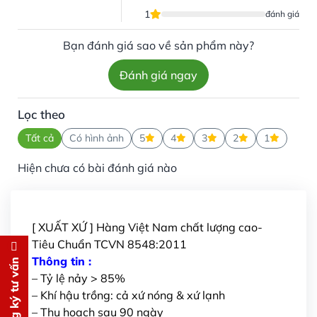
1
đánh giá
Bạn đánh giá sao về sản phẩm này?
Đánh giá ngay
Lọc theo
Tất cả
Có hình ảnh
5
4
3
2
1
Hiện chưa có bài đánh giá nào
[ XUẤT XỨ ] Hàng Việt Nam chất lượng cao-
Tiêu Chuẩn TCVN 8548:2011
Đăng ký tư vấn
Thông tin :
Đăng ký tư vấn
– Tỷ lệ nảy > 85%
Chúng tôi sẽ gọi lại tư vấn
MIỄN
– Khí hậu trồng: cả xứ nóng & xứ lạnh
PHÍ
– Thu hoạch sau 90 ngày