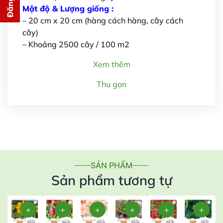
cho bạn ngay lập tức
Mật độ & Lượng giống :
– 20 cm x 20 cm (hàng cách hàng, cây cách
cây)
– Khoảng 2500 cây / 100 m2
Xem thêm
Thu gọn
Gửi thông tin
SẢN PHẨM
Sản phẩm tương tự