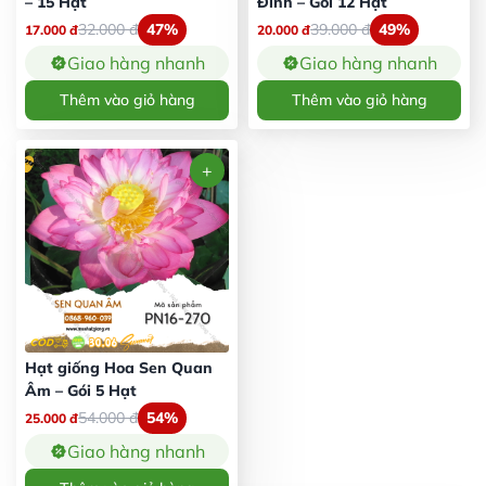
– 15 Hạt
Đình – Gói 12 Hạt
32.000
đ
47%
39.000
đ
49%
17.000
đ
20.000
đ
Giao hàng nhanh
Giao hàng nhanh
Thêm vào giỏ hàng
Thêm vào giỏ hàng
Hạt giống Hoa Sen Quan
Âm – Gói 5 Hạt
54.000
đ
54%
25.000
đ
Giao hàng nhanh