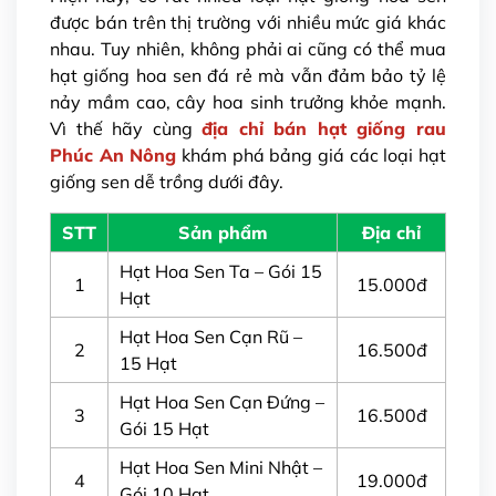
được bán trên thị trường với nhiều mức giá khác
nhau. Tuy nhiên, không phải ai cũng có thể mua
hạt giống hoa sen đá rẻ mà vẫn đảm bảo tỷ lệ
nảy mầm cao, cây hoa sinh trưởng khỏe mạnh.
Vì thế hãy cùng
địa chỉ bán hạt giống rau
Phúc An Nông
khám phá bảng giá các loại hạt
giống sen dễ trồng dưới đây.
STT
Sản phẩm
Địa chỉ
Hạt Hoa Sen Ta – Gói 15
1
15.000đ
Hạt
Hạt Hoa Sen Cạn Rũ –
2
16.500đ
15 Hạt
Hạt Hoa Sen Cạn Đứng –
3
16.500đ
Gói 15 Hạt
Hạt Hoa Sen Mini Nhật –
4
19.000đ
Gói 10 Hạt