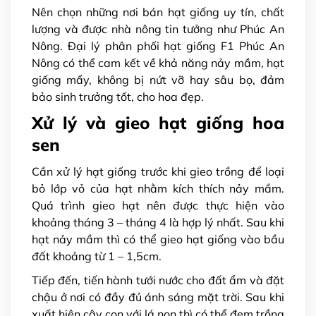
Nên chọn những nơi bán hạt giống uy tín, chất
lượng và được nhà nông tin tưởng như Phúc An
Nông. Đại lý phân phối hạt giống F1 Phúc An
Nông có thể cam kết về khả năng nảy mầm, hạt
giống mẩy, không bị nứt vỡ hay sâu bọ, đảm
bảo sinh trưởng tốt, cho hoa đẹp.
Xử lý và gieo hạt giống hoa
sen
Cần xử lý hạt giống trước khi gieo trồng để loại
bỏ lớp vỏ của hạt nhằm kích thích nảy mầm.
Quá trình gieo hạt nên được thực hiện vào
khoảng tháng 3 – tháng 4 là hợp lý nhất. Sau khi
hạt nảy mầm thì có thể gieo hạt giống vào bầu
đất khoảng từ 1 – 1,5cm.
Tiếp đến, tiến hành tưới nước cho đất ẩm và đặt
chậu ở nơi có đầy đủ ánh sáng mặt trời. Sau khi
xuất hiện cây con với lá non thì có thể đem trồng