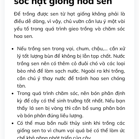
sóc hạt giống hoa sen
Để trồng được sen từ hạt giống không phải là
điều dễ dàng, vì vậy, chủ vườn cần lưu ý một vài
yếu tố trong quá trình gieo trồng và chăm sóc
hoa sen.
Nếu trồng sen trong vại, chum, chậu,... cần xử
lý tốt lượng bùn để không bị lẫn tạp chất. Nước
trồng sen nên có thêm cỏ đuôi chó và các loại
bèo nhỏ để làm sạch nước. Ngoài ra khi trồng,
cần chú ý thay nước để tránh hoa sen chóng
tàn.
Trong quá trình chăm sóc, nên bón phân định
kỳ để cây có thể sinh trưởng tốt nhất. Nếu bạn
thấy lá sen bị vàng thì cần bổ sung phân bón
và bón phân đúng liều lượng.
Có thể mua bồn nuôi thủy sinh khi trồng các
giống sen to vì chum vại quá bé có thể làm ức
chế khả năng phát triển của cây.