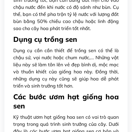
sinh trưởng tốt, bạn cần dùng đất mịn cho vào
chậu nước đến khi nước có độ sánh như bùn. Cụ
thể, bạn có thể pha trộn tỷ lệ nước với lượng đất
bùn bằng 50% chiều cao chậu hoặc linh động
sao cho cây hoa phát triển tốt nhất.
Dụng cụ trồng sen
Dụng cụ cần cần thiết để trồng sen có thể là
chậu sứ, vại nước hoặc chum nước,... Những vật
liệu này sẽ làm tôn lên vẻ đẹp bình dị, mộc mạc
và thuần khiết của giống hoa này. Đồng thời,
những dụng cụ này cũng sẽ giúp hoa dễ phát
triển và sinh trưởng tốt hơn.
Các bước ươm hạt giống hoa
sen
Kỹ thuật ươm hạt giống hoa sen có vai trò quan
trọng trong quá trình sinh trưởng của cây. Dưới
đây là các bước ươm hạt giống sen cơ bản và