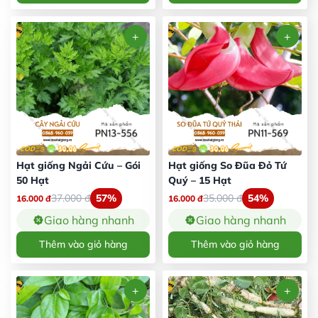
Hạt giống Ngải Cứu – Gói
Hạt giống So Đũa Đỏ Tứ
50 Hạt
Quý – 15 Hạt
37.000
đ
57%
35.000
đ
54%
16.000
đ
16.000
đ
Giao hàng nhanh
Giao hàng nhanh
Thêm vào giỏ hàng
Thêm vào giỏ hàng