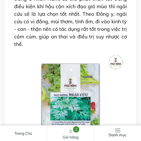
điều kiện khí hậu cận xích đạo gió mùa thì ngải
cứu sẽ là lựa chọn tốt nhất. Theo Đông y, ngải
cứu có vị đắng, mùi thơm, tính ấm, đi vào kinh tỳ
- can - thận nên có tác dụng rất tốt trong việc trị
cảm cúm, giúp an thai và điều trị suy nhược cơ
thể.
1
Trang Chủ
Danh mục
Giỏ hàng