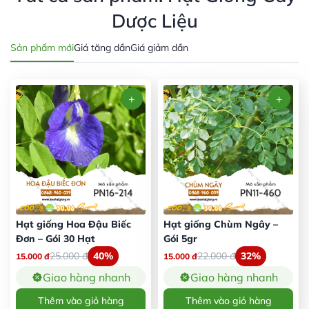
Dược Liệu
Sản phẩm mới
Giá tăng dần
Giá giảm dần
Hạt giống Hoa Đậu Biếc
Hạt giống Chùm Ngây –
Đơn – Gói 30 Hạt
Gói 5gr
25.000
đ
40%
22.000
đ
32%
15.000
đ
15.000
đ
Giao hàng nhanh
Giao hàng nhanh
Thêm vào giỏ hàng
Thêm vào giỏ hàng