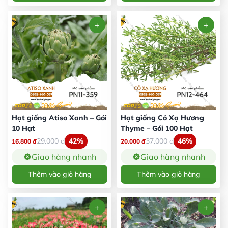
Hạt giống Atiso Xanh – Gói
Hạt giống Cỏ Xạ Hương
10 Hạt
Thyme – Gói 100 Hạt
29.000
đ
42%
37.000
đ
46%
16.800
đ
20.000
đ
Giao hàng nhanh
Giao hàng nhanh
Thêm vào giỏ hàng
Thêm vào giỏ hàng