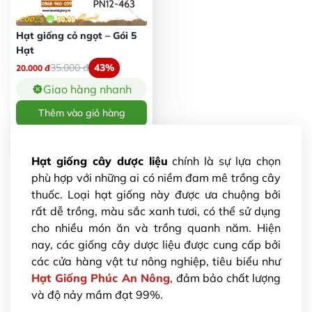
Hạt giống cỏ ngọt – Gói 5
Hạt
35.000
đ
43%
20.000
đ
Giao hàng nhanh
Thêm vào giỏ hàng
Hạt giống cây dược liệu
chính là sự lựa chọn
phù hợp với những ai có niềm đam mê trồng cây
thuốc. Loại hạt giống này được ưa chuộng bởi
rất dễ trồng, màu sắc xanh tươi, có thể sử dụng
cho nhiều món ăn và trồng quanh năm. Hiện
nay, các giống cây dược liệu được cung cấp bởi
các cửa hàng vật tư nông nghiệp, tiêu biểu như
Hạt Giống Phúc An Nông
, đảm bảo chất lượng
và độ nảy mầm đạt 99%.