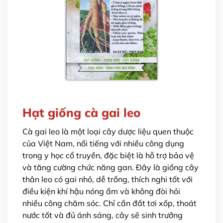
Hạt giống cà gai leo
Cà gai leo là một loại cây dược liệu quen thuộc
của Việt Nam, nổi tiếng với nhiều công dụng
trong y học cổ truyền, đặc biệt là hỗ trợ bảo vệ
và tăng cường chức năng gan. Đây là giống cây
thân leo có gai nhỏ, dễ trồng, thích nghi tốt với
điều kiện khí hậu nóng ẩm và không đòi hỏi
nhiều công chăm sóc. Chỉ cần đất tơi xốp, thoát
nước tốt và đủ ánh sáng, cây sẽ sinh trưởng