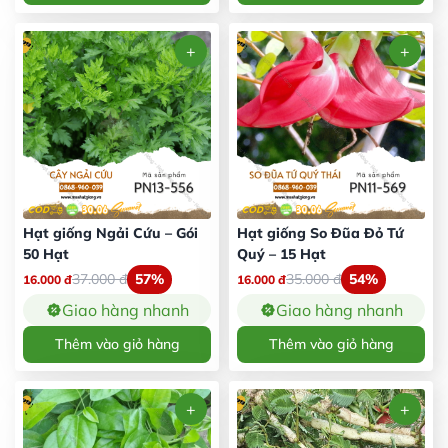
Hạt giống Ngải Cứu – Gói
Hạt giống So Đũa Đỏ Tứ
50 Hạt
Quý – 15 Hạt
37.000
đ
57%
35.000
đ
54%
16.000
đ
16.000
đ
Giao hàng nhanh
Giao hàng nhanh
Thêm vào giỏ hàng
Thêm vào giỏ hàng