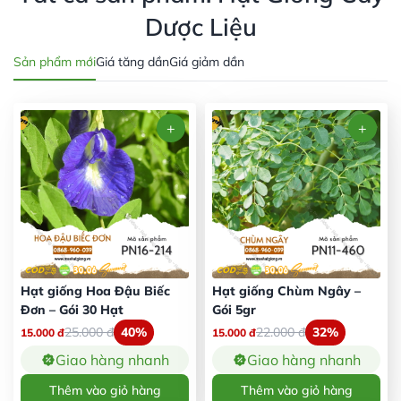
Dược Liệu
Sản phẩm mới
Giá tăng dần
Giá giảm dần
Hạt giống Hoa Đậu Biếc
Hạt giống Chùm Ngây –
Đơn – Gói 30 Hạt
Gói 5gr
25.000
đ
40%
22.000
đ
32%
15.000
đ
15.000
đ
Giao hàng nhanh
Giao hàng nhanh
Thêm vào giỏ hàng
Thêm vào giỏ hàng