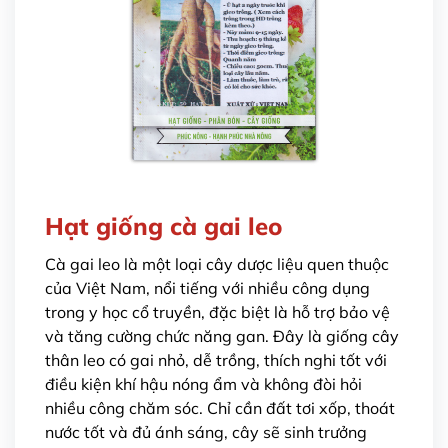
Hạt giống cà gai leo
Cà gai leo là một loại cây dược liệu quen thuộc
của Việt Nam, nổi tiếng với nhiều công dụng
trong y học cổ truyền, đặc biệt là hỗ trợ bảo vệ
và tăng cường chức năng gan. Đây là giống cây
thân leo có gai nhỏ, dễ trồng, thích nghi tốt với
điều kiện khí hậu nóng ẩm và không đòi hỏi
nhiều công chăm sóc. Chỉ cần đất tơi xốp, thoát
nước tốt và đủ ánh sáng, cây sẽ sinh trưởng