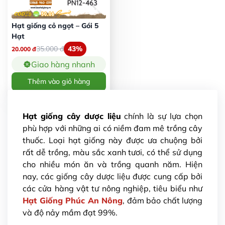
Hạt giống cỏ ngọt – Gói 5
Hạt
35.000
đ
43%
20.000
đ
Giao hàng nhanh
Thêm vào giỏ hàng
Hạt giống cây dược liệu
chính là sự lựa chọn
phù hợp với những ai có niềm đam mê trồng cây
thuốc. Loại hạt giống này được ưa chuộng bởi
rất dễ trồng, màu sắc xanh tươi, có thể sử dụng
cho nhiều món ăn và trồng quanh năm. Hiện
nay, các giống cây dược liệu được cung cấp bởi
các cửa hàng vật tư nông nghiệp, tiêu biểu như
Hạt Giống Phúc An Nông
, đảm bảo chất lượng
và độ nảy mầm đạt 99%.