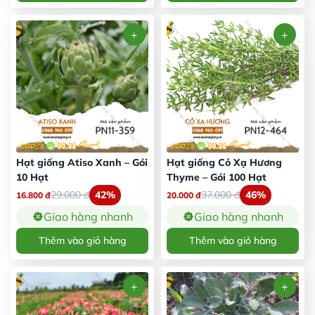
Hạt giống Atiso Xanh – Gói
Hạt giống Cỏ Xạ Hương
10 Hạt
Thyme – Gói 100 Hạt
29.000
đ
42%
37.000
đ
46%
16.800
đ
20.000
đ
Giao hàng nhanh
Giao hàng nhanh
Thêm vào giỏ hàng
Thêm vào giỏ hàng