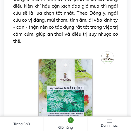
điều kiện khí hậu cận xích đạo gió mùa thì ngải
cứu sẽ là lựa chọn tốt nhất. Theo Đông y, ngải
cứu có vị đắng, mùi thơm, tính ấm, đi vào kinh tỳ
- can - thận nên có tác dụng rất tốt trong việc trị
cảm cúm, giúp an thai và điều trị suy nhược cơ
thể.
1
Trang Chủ
Danh mục
Giỏ hàng