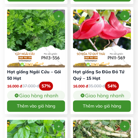
Hạt giống Ngải Cứu – Gói
Hạt giống So Đũa Đỏ Tứ
50 Hạt
Quý – 15 Hạt
37.000
đ
57%
35.000
đ
54%
16.000
đ
16.000
đ
Giao hàng nhanh
Giao hàng nhanh
Thêm vào giỏ hàng
Thêm vào giỏ hàng