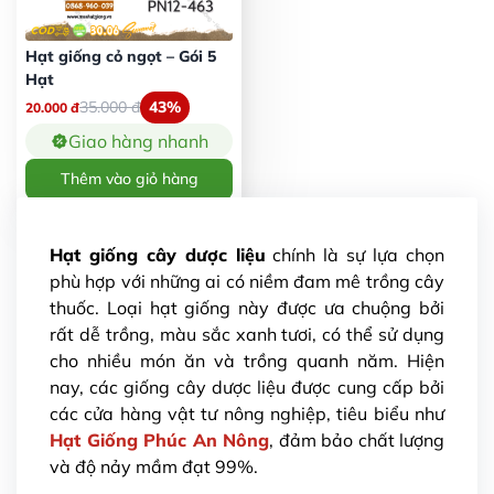
Hạt giống cỏ ngọt – Gói 5
Hạt
35.000
đ
43%
20.000
đ
Giao hàng nhanh
Thêm vào giỏ hàng
Hạt giống cây dược liệu
chính là sự lựa chọn
phù hợp với những ai có niềm đam mê trồng cây
thuốc. Loại hạt giống này được ưa chuộng bởi
rất dễ trồng, màu sắc xanh tươi, có thể sử dụng
cho nhiều món ăn và trồng quanh năm. Hiện
nay, các giống cây dược liệu được cung cấp bởi
các cửa hàng vật tư nông nghiệp, tiêu biểu như
Hạt Giống Phúc An Nông
, đảm bảo chất lượng
và độ nảy mầm đạt 99%.