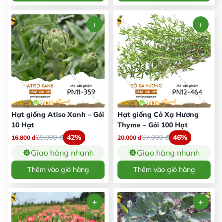
Hạt giống Atiso Xanh – Gói
Hạt giống Cỏ Xạ Hương
10 Hạt
Thyme – Gói 100 Hạt
29.000
đ
42%
37.000
đ
46%
16.800
đ
20.000
đ
Giao hàng nhanh
Giao hàng nhanh
Thêm vào giỏ hàng
Thêm vào giỏ hàng