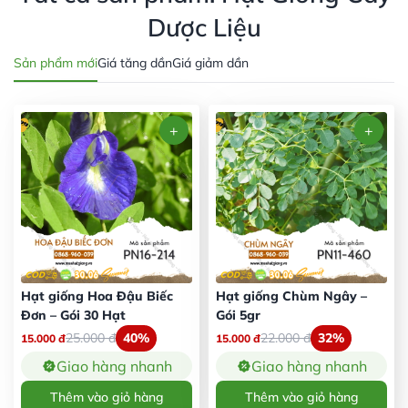
Dược Liệu
Sản phẩm mới
Giá tăng dần
Giá giảm dần
Hạt giống Hoa Đậu Biếc
Hạt giống Chùm Ngây –
Đơn – Gói 30 Hạt
Gói 5gr
25.000
đ
40%
22.000
đ
32%
15.000
đ
15.000
đ
Giao hàng nhanh
Giao hàng nhanh
Thêm vào giỏ hàng
Thêm vào giỏ hàng