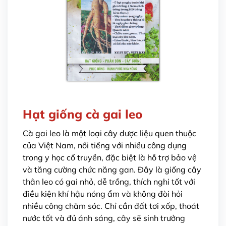
Hạt giống cà gai leo
Cà gai leo là một loại cây dược liệu quen thuộc
của Việt Nam, nổi tiếng với nhiều công dụng
trong y học cổ truyền, đặc biệt là hỗ trợ bảo vệ
và tăng cường chức năng gan. Đây là giống cây
thân leo có gai nhỏ, dễ trồng, thích nghi tốt với
điều kiện khí hậu nóng ẩm và không đòi hỏi
nhiều công chăm sóc. Chỉ cần đất tơi xốp, thoát
nước tốt và đủ ánh sáng, cây sẽ sinh trưởng