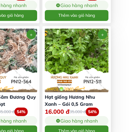
 hàng nhanh
Giao hàng nhanh
ào giỏ hàng
Thêm vào giỏ hàng
 Sâm Đương Quy
Hạt giống Hương Nhu
Hạt
Xanh – Gói 0,5 Gram
16.000
đ
35.000
đ
54%
35.000
đ
54%
 hàng nhanh
Giao hàng nhanh
ào giỏ hàng
Thêm vào giỏ hàng