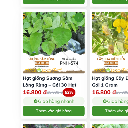
Hạt giống Sương Sâm
Hạt giống Cây Đ
Lông Rừng – Gói 30 Hạt
Gói 1 Gram
16.800
đ
16.800
đ
35.000
đ
52%
25.00
Giao hàng nhanh
Giao hàn
Thêm vào giỏ hàng
Thêm vào g