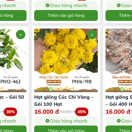
g nhanh
Giao hàng nhanh
Giao
iỏ hàng
Thêm vào giỏ hàng
Thêm v
c – Gói 50
Hạt giống Cúc Chi Vàng –
Hạt giống
Gói 100 Hạt
– Gói 400 
16.000
đ
16.000
đ
0
đ
36%
29.000
đ
45%
g nhanh
Giao hàng nhanh
Giao
iỏ hàng
Thêm vào giỏ hàng
Thêm v