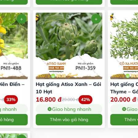
iên Điển –
Hạt giống Atiso Xanh – Gói
Hạt giống 
10 Hạt
Thyme – Gó
16.800
đ
20.000
đ
0
đ
33%
29.000
đ
42%
g nhanh
Giao hàng nhanh
Giao
iỏ hàng
Thêm vào giỏ hàng
Thêm v