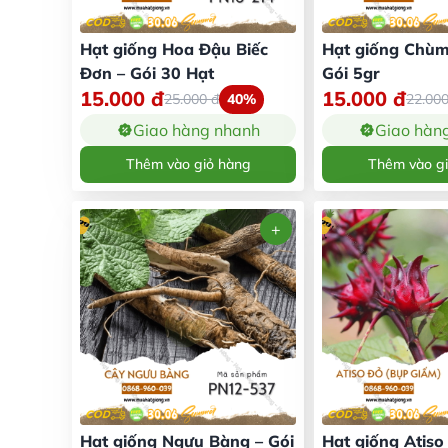
Hạt giống Hoa Đậu Biếc
Hạt giống Chùm
Đơn – Gói 30 Hạt
Gói 5gr
15.000
đ
15.000
đ
25.000
đ
40%
22.00
Giao hàng nhanh
Giao hàn
Thêm vào giỏ hàng
Thêm vào g
Hạt giống Ngưu Bàng – Gói
Hạt giống Atiso