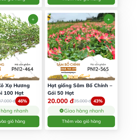
Cỏ Xạ Hương
Hạt giống Sâm Bố Chính –
i 100 Hạt
Gói 50 Hạt
20.000
đ
37.000
đ
46%
35.000
đ
43%
 hàng nhanh
Giao hàng nhanh
ào giỏ hàng
Thêm vào giỏ hàng