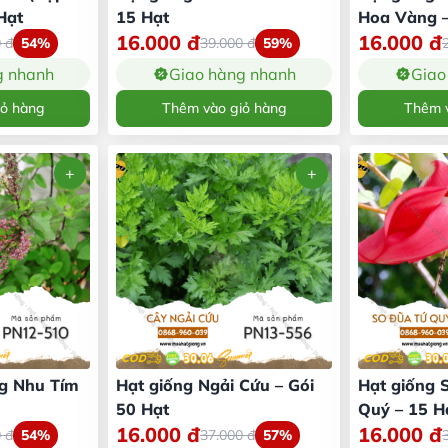
Hạt
15 Hạt
Hoa Vàng –
16.000
đ
16.000
đ
0
đ
54%
39.000
đ
59%
g nhanh
Giao hàng nhanh
Giao
iỏ hàng
Thêm vào giỏ hàng
Thêm v
g Nhu Tím
Hạt giống Ngải Cứu – Gói
Hạt giống 
50 Hạt
Quý – 15 H
16.000
đ
16.000
đ
0
đ
54%
37.000
đ
57%