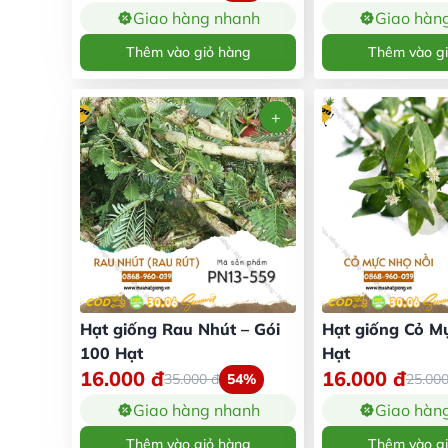
Giao hàng nhanh
Giao hàn
Thêm vào giỏ hàng
Thêm vào g
Hạt giống Rau Nhút – Gói
Hạt giống Cỏ Mự
100 Hạt
Hạt
16.000
đ
16.000
đ
35.000
đ
54%
25.00
Giao hàng nhanh
Giao hàn
Thêm vào giỏ hàng
Thêm vào g