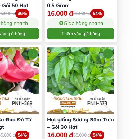
 Gói 50 Hạt
0,5 Gram
16.000
đ
25.000
đ
36%
35.000
đ
54%
 hàng nhanh
Giao hàng nhanh
ào giỏ hàng
Thêm vào giỏ hàng
So Đũa Đỏ Tứ
Hạt giống Sương Sâm Trơn
ạt
– Gói 30 Hạt
16.000
đ
35.000
đ
54%
35.000
đ
54%