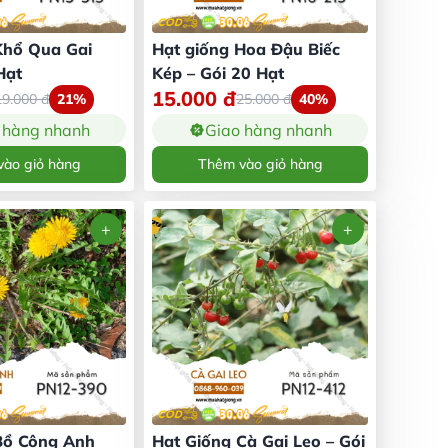
Khổ Qua Gai
Hạt giống Hoa Đậu Biếc
Hạt
Kép – Gói 20 Hạt
15.000
đ
19.000
đ
21%
25.000
đ
40%
 hàng nhanh
Giao hàng nhanh
ào giỏ hàng
Thêm vào giỏ hàng
Bồ Công Anh
Hạt Giống Cà Gai Leo – Gói