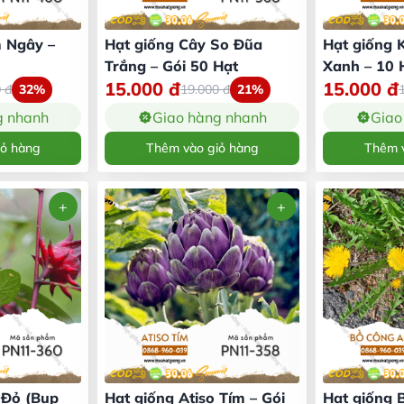
 Ngây –
Hạt giống Cây So Đũa
Hạt giống 
Trắng – Gói 50 Hạt
Xanh – 10 
15.000
đ
15.000
đ
0
đ
32%
19.000
đ
21%
g nhanh
Giao hàng nhanh
Giao
iỏ hàng
Thêm vào giỏ hàng
Thêm v
 Đỏ (Bụp
Hạt giống Atiso Tím – Gói
Hạt giống 