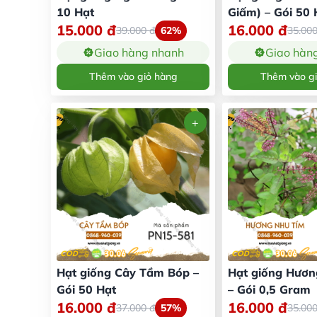
10 Hạt
Giấm) – Gói 50 
15.000
đ
16.000
đ
39.000
đ
62%
35.00
Giao hàng nhanh
Giao hàn
Thêm vào giỏ hàng
Thêm vào g
Hạt giống Cây Tầm Bóp –
Hạt giống Hươn
Gói 50 Hạt
– Gói 0,5 Gram
16.000
đ
16.000
đ
37.000
đ
57%
35.00