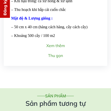
Đăng ký tư vấn
– Khí hậu trồng: cả xứ nóng & xứ lạnh
PHÍ
– Thu hoạch khi bắp cải cuốn chắc
cho bạn ngay lập tức
Mật độ & Lượng giống :
– 50 cm x 40 cm (hàng cách hàng, cây cách cây)
– Khoảng 500 cây / 100 m2
Xem thêm
Gửi thông tin
Thu gọn
SẢN PHẨM
Sản phẩm tương tự