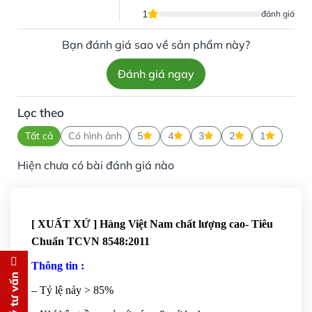
1
đánh giá
Bạn đánh giá sao về sản phẩm này?
Đánh giá ngay
Lọc theo
Tất cả
Có hình ảnh
5
4
3
2
1
Hiện chưa có bài đánh giá nào
[ XUẤT XỨ ] Hàng Việt Nam chất lượng cao- Tiêu
Chuẩn TCVN 8548:2011
Thông tin :
Đăng ký tư vấn
– Tỷ lệ nảy > 85%
Chúng tôi sẽ gọi lại tư vấn
MIỄN