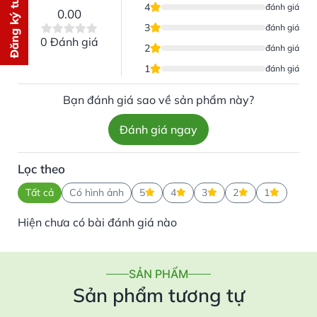
Đăng ký tư vấn
4
Chúng tôi sẽ gọi lại tư vấn
MIỄN
đánh giá
0.00
PHÍ
3
đánh giá
0 Đánh giá
cho bạn ngay lập tức
2
đánh giá
1
đánh giá
Bạn đánh giá sao về sản phẩm này?
Đánh giá ngay
Gửi thông tin
Lọc theo
Tất cả
Có hình ảnh
5
4
3
2
1
Hiện chưa có bài đánh giá nào
SẢN PHẨM
Sản phẩm tương tự