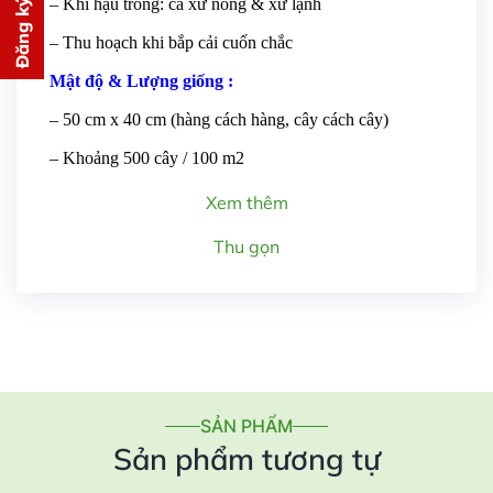
Đăng ký tư vấn
– Khí hậu trồng: cả xứ nóng & xứ lạnh
PHÍ
– Thu hoạch khi bắp cải cuốn chắc
cho bạn ngay lập tức
Mật độ & Lượng giống :
– 50 cm x 40 cm (hàng cách hàng, cây cách cây)
– Khoảng 500 cây / 100 m2
Xem thêm
Gửi thông tin
Thu gọn
SẢN PHẨM
Sản phẩm tương tự