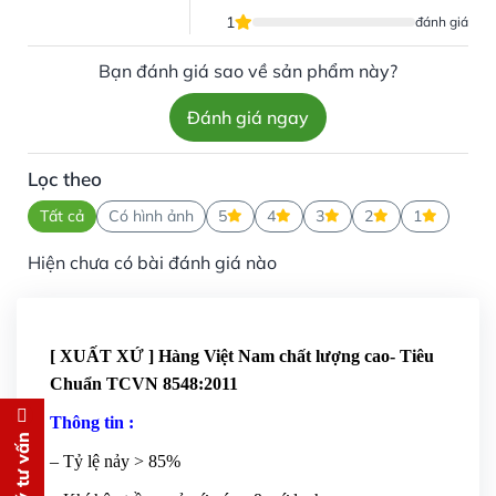
1
đánh giá
Bạn đánh giá sao về sản phẩm này?
Đánh giá ngay
Lọc theo
Tất cả
Có hình ảnh
5
4
3
2
1
Hiện chưa có bài đánh giá nào
[ XUẤT XỨ ] Hàng Việt Nam chất lượng cao- Tiêu
Chuẩn TCVN 8548:2011
Thông tin :
Đăng ký tư vấn
– Tỷ lệ nảy > 85%
Chúng tôi sẽ gọi lại tư vấn
MIỄN