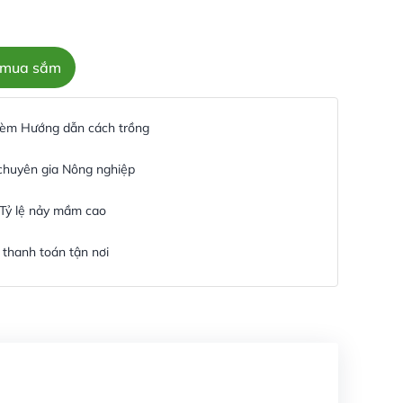
c mua sắm
 kèm Hướng dẫn cách trồng
 chuyên gia Nông nghiệp
 Tỷ lệ nảy mầm cao
thanh toán tận nơi