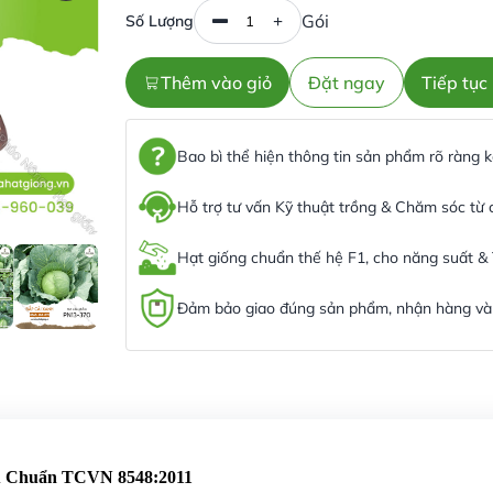
Gói
Số Lượng
Thêm vào giỏ
Đặt ngay
Tiếp tụ
Bao bì thể hiện thông tin sản phẩm rõ ràng
Hỗ trợ tư vấn Kỹ thuật trồng & Chăm sóc từ
Hạt giống chuẩn thế hệ F1, cho năng suất &
Đảm bảo giao đúng sản phẩm, nhận hàng và 
êu Chuẩn TCVN 8548:2011