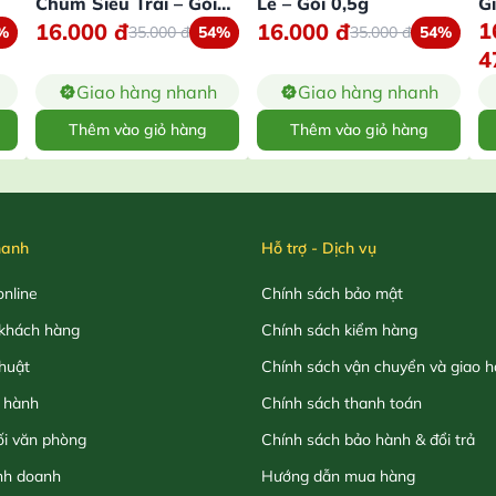
Chùm Siêu Trái – Gói
Lê – Gói 0,5g
G
1
16.000
đ
16.000
đ
10 Hạt
%
35.000
đ
54%
35.000
đ
54%
4
Giao hàng nhanh
Giao hàng nhanh
Thêm vào giỏ hàng
Thêm vào giỏ hàng
hanh
Hỗ trợ - Dịch vụ
nline
Chính sách bảo mật
khách hàng
Chính sách kiểm hàng
thuật
Chính sách vận chuyển và giao 
 hành
Chính sách thanh toán
ối văn phòng
Chính sách bảo hành & đổi trả
nh doanh
Hướng dẫn mua hàng