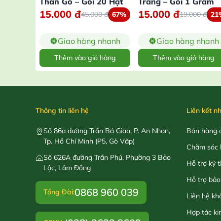
Thân Gỗ – Gói 20 Hạt
Trắng – Gói 1 Gram
15.000
đ
15.000
đ
45.000
đ
67%
19.000
đ
21
Giao hàng nhanh
Giao hàng nhanh
Thêm vào giỏ hàng
Thêm vào giỏ hàng
Thông tin liên hệ
Liên kết n
Số 86a đường Trần Bá Giao, P. An Nhơn,
Bán hàng o
Tp. Hồ Chí Minh (P5, Gò Vấp)
Chăm sóc 
Số 626A đường Trần Phú, Phường 3 Bảo
Hỗ trợ kỹ 
Lộc, Lâm Đồng
Hỗ trợ bảo
0868 960 039
Tổng Đài:
Liên hệ kh
Hợp tác ki