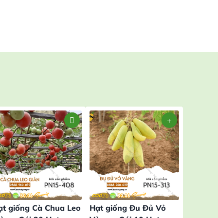
ạt giống Cà Chua Leo
Hạt giống Đu Đủ Vỏ
Hạt giố