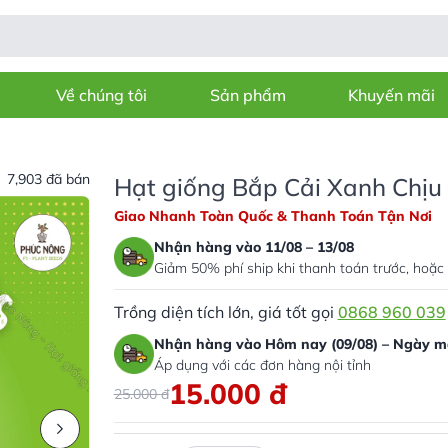
Về chúng tôi
Sản phẩm
Khuyến mãi
7,903 đã bán
Hạt giống Bắp Cải Xanh Chịu 
Giao Nhanh Toàn Quốc & Thanh Toán Tận Nơi
Nhận hàng vào 11/08 – 13/08
Giảm 50% phí ship khi thanh toán trước, hoặc 
Trồng diện tích lớn, giá tốt gọi
0868 960 039
Nhận hàng vào Hôm nay (09/08) – Ngày ma
Áp dụng với các đơn hàng nội tỉnh
15.000
đ
25.000
đ