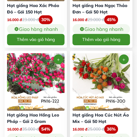
Hạt giống Hoa Xác Pháo
Hạt giống Hoa Ngọc Thảo
Đỏ – Gói 150 Hạt
Đơn – Gói 50 Hạt
23.000
đ
30%
29.000
đ
45%
16.000
đ
16.000
đ
Giao hàng nhanh
Giao hàng nhanh
Thêm vào giỏ hàng
Thêm vào giỏ hàng
Hạt giống Hoa Hồng Leo
Hạt giống Hoa Cúc Nút Áo
Pháp – Gói 2 Gram
Mix – Gói 50 Hạt
35.000
đ
54%
25.000
đ
36%
16.000
đ
16.000
đ