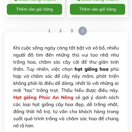
Thêm vào giỏ hàng
Thêm vào giỏ hàng
1
2
3
Khi cuộc sống ngày càng tất bật và xô bồ, nhiều
người đã tìm đến những thú vui tao nhã như
trồng hoa, chăm sóc cây cối để thư giãn tinh
thần. Tuy nhiên, việc chọn
hạt giống hoa
phù
hợp và chăm sóc để cây nảy mầm, phát triển
không phải là điều dễ dàng, nhất là với những ai
mới “học” trồng trọt. Thấu hiểu được điều này,
Hạt giống Phúc An Nông
sẽ gợi ý danh sách
các loại hạt giống cây hoa đẹp, dễ trồng nhất,
đồng thời hỗ trợ, tư vấn cho khách hàng trong
suốt quá trình trồng và chăm sóc hoa để chúng
nở rộ hơn.