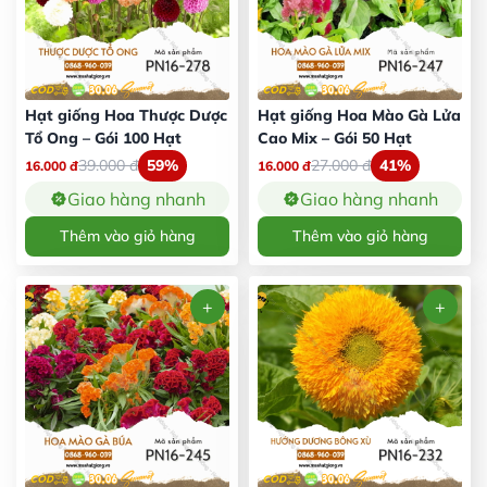
Hạt giống Hoa Thược Dược
Hạt giống Hoa Mào Gà Lửa
Tổ Ong – Gói 100 Hạt
Cao Mix – Gói 50 Hạt
39.000
đ
59%
27.000
đ
41%
16.000
đ
16.000
đ
Giao hàng nhanh
Giao hàng nhanh
Thêm vào giỏ hàng
Thêm vào giỏ hàng