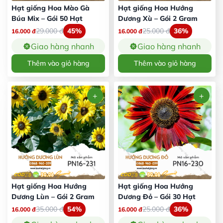
Hạt giống Hoa Mào Gà
Hạt giống Hoa Hướng
Búa Mix – Gói 50 Hạt
Dương Xù – Gói 2 Gram
29.000
đ
45%
25.000
đ
36%
16.000
đ
16.000
đ
Giao hàng nhanh
Giao hàng nhanh
Thêm vào giỏ hàng
Thêm vào giỏ hàng
Hạt giống Hoa Hướng
Hạt giống Hoa Hướng
Dương Lùn – Gói 2 Gram
Dương Đỏ – Gói 30 Hạt
35.000
đ
54%
25.000
đ
36%
16.000
đ
16.000
đ