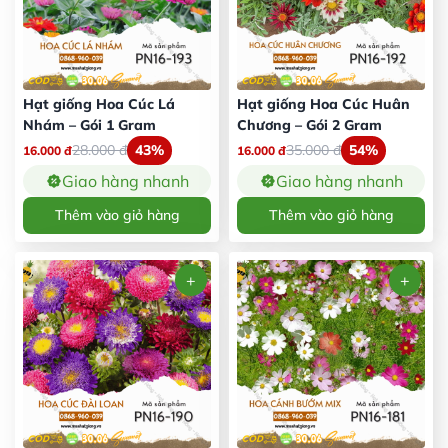
Hạt giống Hoa Cúc Lá
Hạt giống Hoa Cúc Huân
Nhám – Gói 1 Gram
Chương – Gói 2 Gram
28.000
đ
43%
35.000
đ
54%
16.000
đ
16.000
đ
Giao hàng nhanh
Giao hàng nhanh
Thêm vào giỏ hàng
Thêm vào giỏ hàng