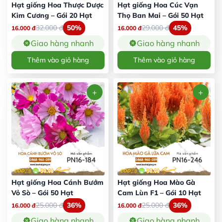
Hạt giống Hoa Thược Dược
Hạt giống Hoa Cúc Vạn
Kim Cương – Gói 20 Hạt
Thọ Ban Mai – Gói 50 Hạt
32.000
đ
50%
29.000
đ
45%
16.000
đ
16.000
đ
Giao hàng nhanh
Giao hàng nhanh
Thêm vào giỏ hàng
Thêm vào giỏ hàng
Hạt giống Hoa Cánh Bướm
Hạt giống Hoa Mào Gà
Vỏ Sò – Gói 50 Hạt
Cam Lùn F1 – Gói 10 Hạt
25.000
đ
36%
25.000
đ
36%
16.000
đ
16.000
đ
Giao hàng nhanh
Giao hàng nhanh