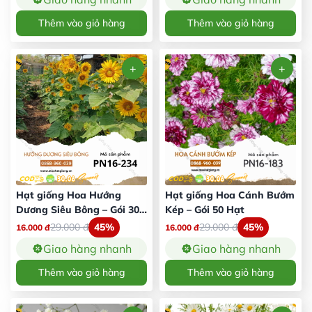
Thêm vào giỏ hàng
Thêm vào giỏ hàng
Hạt giống Hoa Hướng
Hạt giống Hoa Cánh Bướm
Dương Siêu Bông – Gói 30
Kép – Gói 50 Hạt
Hạt
29.000
đ
45%
29.000
đ
45%
16.000
đ
16.000
đ
Giao hàng nhanh
Giao hàng nhanh
Thêm vào giỏ hàng
Thêm vào giỏ hàng