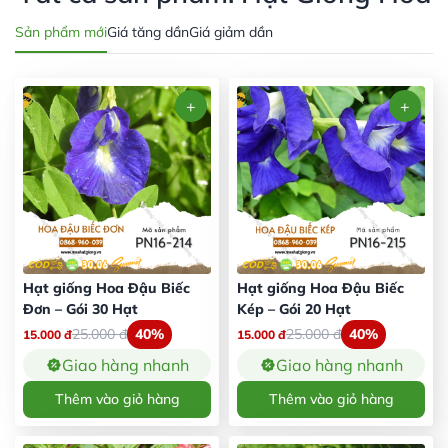
Sản phẩm mới
Giá tăng dần
Giá giảm dần
Hạt giống Hoa Đậu Biếc
Hạt giống Hoa Đậu Biếc
Đơn – Gói 30 Hạt
Kép – Gói 20 Hạt
25.000
đ
40%
25.000
đ
40%
15.000
đ
15.000
đ
Giao hàng nhanh
Giao hàng nhanh
Thêm vào giỏ hàng
Thêm vào giỏ hàng