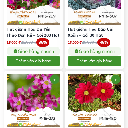
Hạt giống Hoa Dạ Yến
Hạt giống Hoa Bắp Cải
Thảo Đơn Rũ – Gói 200 Hạt
Xoăn – Gói 30 Hạt
25.000
đ
36%
29.000
đ
45%
16.000
đ
16.000
đ
Giao hàng nhanh
Giao hàng nhanh
Thêm vào giỏ hàng
Thêm vào giỏ hàng