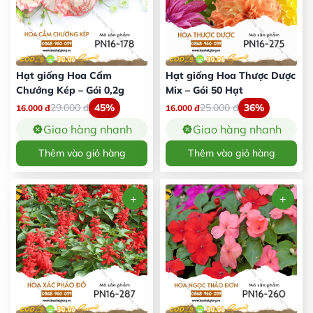
Hạt giống Hoa Cẩm
Hạt giống Hoa Thược Dược
Chướng Kép – Gói 0,2g
Mix – Gói 50 Hạt
29.000
đ
45%
25.000
đ
36%
16.000
đ
16.000
đ
Giao hàng nhanh
Giao hàng nhanh
Thêm vào giỏ hàng
Thêm vào giỏ hàng