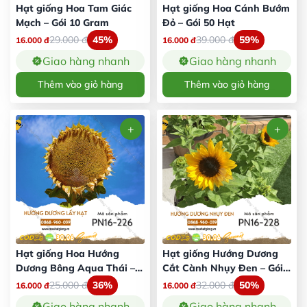
Hạt giống Hoa Tam Giác
Hạt giống Hoa Cánh Bướm
Mạch – Gói 10 Gram
Đỏ – Gói 50 Hạt
29.000
đ
45%
39.000
đ
59%
16.000
đ
16.000
đ
Giao hàng nhanh
Giao hàng nhanh
Thêm vào giỏ hàng
Thêm vào giỏ hàng
Hạt giống Hoa Hướng
Hạt giống Hướng Dương
Dương Bông Aqua Thái –
Cắt Cành Nhụy Đen – Gói 2
Gói 30 Hạt
Gram
25.000
đ
36%
32.000
đ
50%
16.000
đ
16.000
đ
Giao hàng nhanh
Giao hàng nhanh