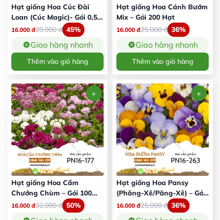
Hạt giống Hoa Cúc Đài
Hạt giống Hoa Cánh Bướm
Loan (Cúc Magic)- Gói 0,5
Mix – Gói 200 Hạt
Gram
29.000
đ
45%
25.000
đ
36%
16.000
đ
16.000
đ
Giao hàng nhanh
Giao hàng nhanh
Thêm vào giỏ hàng
Thêm vào giỏ hàng
Hạt giống Hoa Cẩm
Hạt giống Hoa Pansy
Chướng Chùm – Gói 100
(Phăng-Xê/Păng-Xê) – Gói
Hạt
15 Hạt
32.000
đ
50%
25.000
đ
36%
16.000
đ
16.000
đ