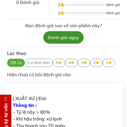
0 Đánh giá
2
đánh giá
1
đánh giá
Bạn đánh giá sao về sản phẩm này?
Đánh giá ngay
Lọc theo
Tất cả
Có hình ảnh
5
4
3
2
1
Hiện chưa có bài đánh giá nào
[ XUẤT XỨ ] Đức
Đăng ký tư vấn
Thông tin :
Đăng ký tư vấn
– Tỷ lệ nảy > 80%
Chúng tôi sẽ gọi lại tư vấn
MIỄN
– Khí hậu trồng: xứ lạnh
PHÍ
– Thu hoạch sau 70 ngày