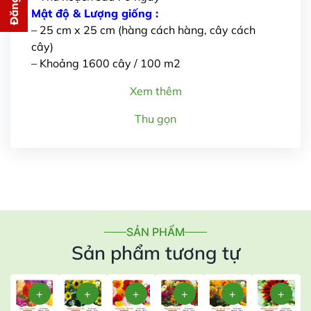
cho bạn ngay lập tức
Mật độ & Lượng giống :
– 25 cm x 25 cm (hàng cách hàng, cây cách
cây)
– Khoảng 1600 cây / 100 m2
Xem thêm
Thu gọn
Gửi thông tin
SẢN PHẨM
Sản phẩm tương tự