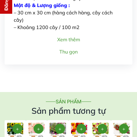
cho bạn ngay lập tức
Mật độ & Lượng giống :
– 30 cm x 30 cm (hàng cách hàng, cây cách
cây)
– Khoảng 1200 cây / 100 m2
Xem thêm
Thu gọn
Gửi thông tin
SẢN PHẨM
Sản phẩm tương tự