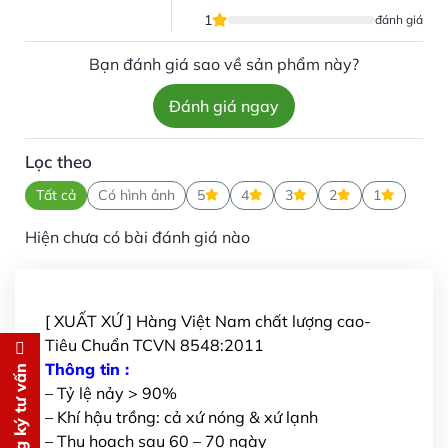
1
đánh giá
Bạn đánh giá sao về sản phẩm này?
Đánh giá ngay
Lọc theo
Tất cả
Có hình ảnh
5
4
3
2
1
Hiện chưa có bài đánh giá nào
[ XUẤT XỨ ] Hàng Việt Nam chất lượng cao-
Tiêu Chuẩn TCVN 8548:2011
Đăng ký tư vấn
Thông tin :
Đăng ký tư vấn
– Tỷ lệ nảy > 90%
Chúng tôi sẽ gọi lại tư vấn
MIỄN
– Khí hậu trồng: cả xứ nóng & xứ lạnh
PHÍ
– Thu hoạch sau 60 – 70 ngày