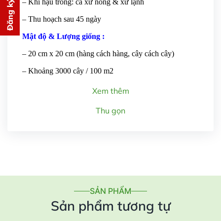
Đăng ký tư vấn
– Khí hậu trồng: cả xứ nóng & xứ lạnh
PHÍ
– Thu hoạch sau 45 ngày
cho bạn ngay lập tức
Mật độ & Lượng giống :
– 20 cm x 20 cm (hàng cách hàng, cây cách cây)
– Khoảng 3000 cây / 100 m2
Xem thêm
Gửi thông tin
Thu gọn
SẢN PHẨM
Sản phẩm tương tự