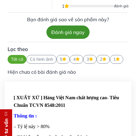
1
đánh giá
Bạn đánh giá sao về sản phẩm này?
Đánh giá ngay
Lọc theo
Tất cả
Có hình ảnh
5
4
3
2
1
Hiện chưa có bài đánh giá nào
[ XUẤT XỨ ] Hàng Việt Nam chất lượng cao- Tiêu
Chuẩn TCVN 8548:2011
Thông tin :
Đăng ký tư vấn
– Tỷ lệ nảy > 80%
Chúng tôi sẽ gọi lại tư vấn
MIỄN