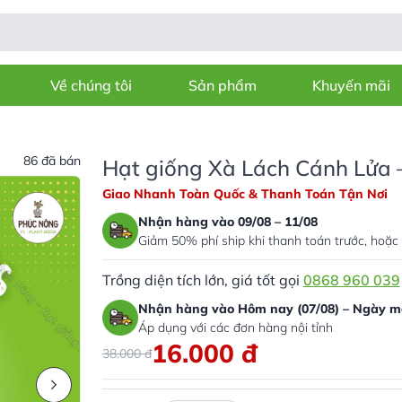
Về chúng tôi
Sản phẩm
Khuyến mãi
86 đã bán
Hạt giống Xà Lách Cánh Lửa 
Giao Nhanh Toàn Quốc & Thanh Toán Tận Nơi
Nhận hàng vào 09/08 – 11/08
Giảm 50% phí ship khi thanh toán trước, hoặc 
Trồng diện tích lớn, giá tốt gọi
0868 960 039
Nhận hàng vào Hôm nay (07/08) – Ngày ma
Áp dụng với các đơn hàng nội tỉnh
16.000
đ
38.000
đ