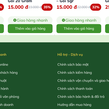
Gói 20 Gram
– Gói 5gr
G
15.000
đ
15.000
đ
2
%
23.000
đ
35%
22.000
đ
32%
Giao hàng nhanh
Giao hàng nhanh
Thêm vào giỏ hàng
Thêm vào giỏ hàng
hanh
Hỗ trợ - Dịch vụ
nline
Chính sách bảo mật
khách hàng
Chính sách kiểm hàng
thuật
Chính sách vận chuyển và giao 
 hành
Chính sách thanh toán
ối văn phòng
Chính sách bảo hành & đổi trả
nh doanh
Hướng dẫn mua hàng