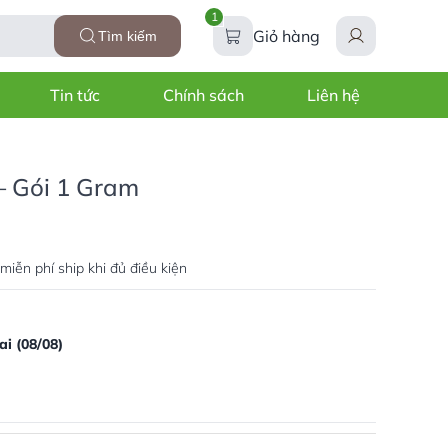
1
Giỏ hàng
Tìm kiếm
Tin tức
Chính sách
Liên hệ
– Gói 1 Gram
miễn phí ship khi đủ điều kiện
i (08/08)