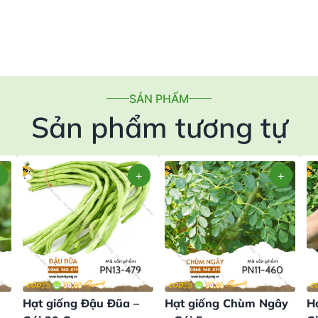
SẢN PHẨM
Sản phẩm tương tự
Hạt giống Đậu Đũa –
Hạt giống Chùm Ngây
H