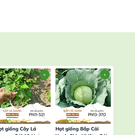
ạt giống Cây Lá
Hạt giống Bắp Cải
Hạt giố