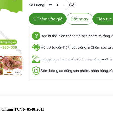
Gói
Số Lượng
Thêm vào giỏ
Đặt ngay
Tiếp tụ
Bao bì thể hiện thông tin sản phẩm rõ ràng
Hỗ trợ tư vấn Kỹ thuật trồng & Chăm sóc từ
Hạt giống chuẩn thế hệ F1, cho năng suất &
Đảm bảo giao đúng sản phẩm, nhận hàng và 
êu Chuẩn TCVN 8548:2011