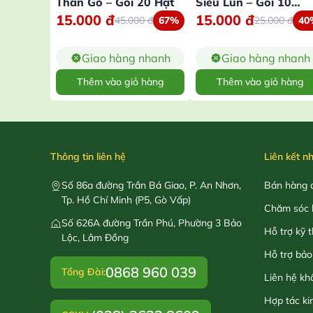
Thân Gỗ – Gói 20 Hạt
Siêu Lùn – Gói 10
15.000
đ
15.000
đ
Gram
45.000
đ
67%
25.000
đ
40
Giao hàng nhanh
Giao hàng nhanh
Thêm vào giỏ hàng
Thêm vào giỏ hàng
Thông tin liên hệ
Liên kết n
Số 86a đường Trần Bá Giao, P. An Nhơn,
Bán hàng o
Tp. Hồ Chí Minh (P5, Gò Vấp)
Chăm sóc 
Số 626A đường Trần Phú, Phường 3 Bảo
Hỗ trợ kỹ 
Lộc, Lâm Đồng
Hỗ trợ bảo
0868 960 039
Tổng Đài:
Liên hệ kh
Hợp tác ki