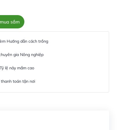
c mua sắm
 kèm Hướng dẫn cách trồng
 chuyên gia Nông nghiệp
 Tỷ lệ nảy mầm cao
thanh toán tận nơi