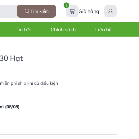
1
Giỏ hàng
Tìm kiếm
Tin tức
Chính sách
Liên hệ
 30 Hạt
miễn phí ship khi đủ điều kiện
i (08/08)