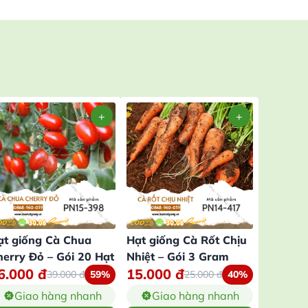
ạt giống Cà Chua
Hạt giống Cà Rốt Chịu
Hạt giố
herry Đỏ – Gói 20 Hạt
Nhiệt – Gói 3 Gram
Vàng – 
6.000
đ
15.000
đ
25.00
39.000
đ
59%
25.000
đ
40%
Giao hàng nhanh
Giao hàng nhanh
Gia