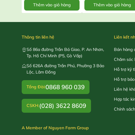
Thêm vào giỏ hàng
Thêm vào giỏ hàng
Thông tin liên hệ
Liên kết n
Số 86a đường Trần Bá Giao, P. An Nhơn,
Bán hàng o
Tp. Hồ Chí Minh (P5, Gò Vấp)
Chăm sóc 
Số 626A đường Trần Phú, Phường 3 Bảo
Hỗ trợ kỹ 
Lộc, Lâm Đồng
Hỗ trợ bảo
0868 960 039
Tổng Đài:
Liên hệ kh
Hợp tác ki
(028) 3622 8609
CSKH:
Chính sác
A Member of Nguyen Farm Group