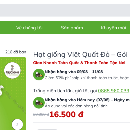
Về chúng tôi
Sản phẩm
Khuyến mãi
216 đã bán
Hạt giống Việt Quất Đỏ – Gói
Giao Nhanh Toàn Quốc & Thanh Toán Tận Nơi
Nhận hàng vào 09/08 – 11/08
Giảm 50% phí ship khi thanh toán trước, hoặc 
Trồng diện tích lớn, giá tốt gọi
0868 960 039
Nhận hàng vào Hôm nay (07/08) – Ngày ma
Áp dụng với các đơn hàng nội tỉnh
16.500
đ
39.000
đ