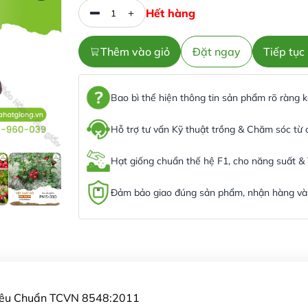
Hết hàng
Thêm vào giỏ
Đặt ngay
Tiếp tụ
Bao bì thể hiện thông tin sản phẩm rõ ràng
Hỗ trợ tư vấn Kỹ thuật trồng & Chăm sóc từ
Hạt giống chuẩn thế hệ F1, cho năng suất &
Đảm bảo giao đúng sản phẩm, nhận hàng và 
Tiêu Chuẩn TCVN 8548:2011