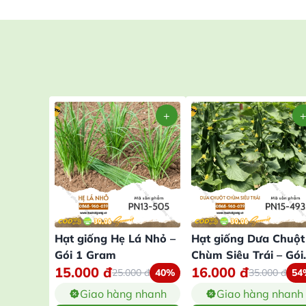
Hạt giống Hẹ Lá Nhỏ –
Hạt giống Dưa Chuột
Gói 1 Gram
Chùm Siêu Trái – Gói
15.000
đ
16.000
đ
10 Hạt
25.000
đ
40%
35.000
đ
54
Giao hàng nhanh
Giao hàng nhanh