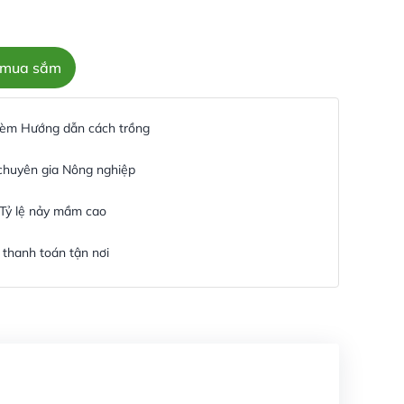
c mua sắm
 kèm Hướng dẫn cách trồng
 chuyên gia Nông nghiệp
 Tỷ lệ nảy mầm cao
thanh toán tận nơi