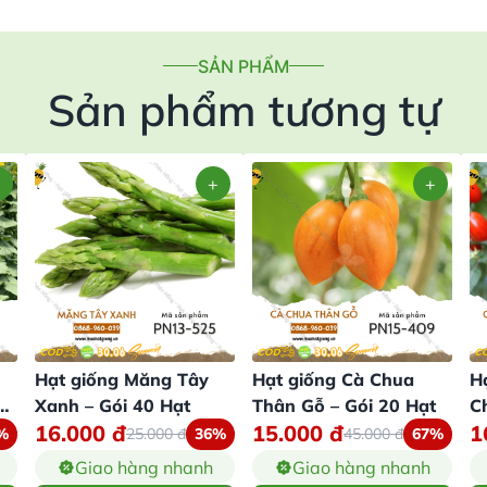
SẢN PHẨM
Sản phẩm tương tự
Hạt giống Măng Tây
Hạt giống Cà Chua
H
Xanh – Gói 40 Hạt
Thân Gỗ – Gói 20 Hạt
C
16.000
đ
15.000
đ
1
%
25.000
đ
36%
45.000
đ
67%
Giao hàng nhanh
Giao hàng nhanh