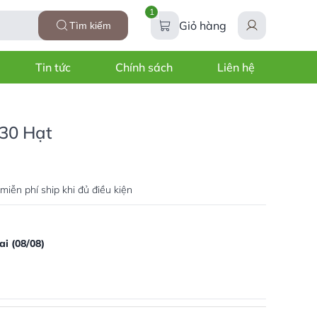
1
Giỏ hàng
Tìm kiếm
Tin tức
Chính sách
Liên hệ
 30 Hạt
miễn phí ship khi đủ điều kiện
i (08/08)