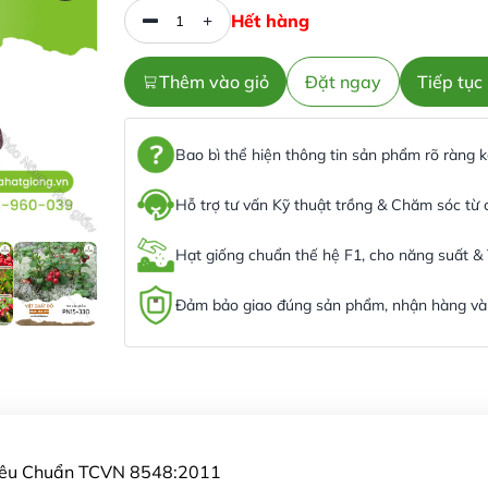
Hết hàng
Thêm vào giỏ
Đặt ngay
Tiếp tụ
Bao bì thể hiện thông tin sản phẩm rõ ràng
Hỗ trợ tư vấn Kỹ thuật trồng & Chăm sóc từ
Hạt giống chuẩn thế hệ F1, cho năng suất &
Đảm bảo giao đúng sản phẩm, nhận hàng và 
Tiêu Chuẩn TCVN 8548:2011