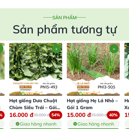
SẢN PHẨM
Sản phẩm tương tự
Hạt giống Dưa Chuột
Hạt giống Hẹ Lá Nhỏ –
H
t
Chùm Siêu Trái – Gói
Gói 1 Gram
X
16.000
đ
15.000
đ
1
10 Hạt
0
%
35.000
đ
54%
25.000
đ
40%
Giao hàng nhanh
Giao hàng nhanh