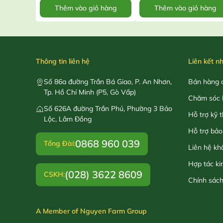
Thêm vào giỏ hàng
Thêm vào giỏ hàng
Thông tin liên hệ
Liên kết n
Số 86a đường Trần Bá Giao, P. An Nhơn,
Bán hàng o
Tp. Hồ Chí Minh (P5, Gò Vấp)
Chăm sóc 
Số 626A đường Trần Phú, Phường 3 Bảo
Hỗ trợ kỹ 
Lộc, Lâm Đồng
Hỗ trợ bảo
0868 960 039
Tổng Đài:
Liên hệ kh
Hợp tác ki
(028) 3622 8609
CSKH:
Chính sác
A Member of Nguyen Farm Group