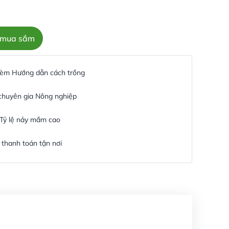
c mua sắm
 kèm Hướng dẫn cách trồng
 chuyên gia Nông nghiệp
 Tỷ lệ nảy mầm cao
thanh toán tận nơi