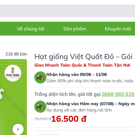
Về chúng tôi
Sản phẩm
Khuyến mãi
216 đã bán
Hạt giống Việt Quất Đỏ – Gói
Giao Nhanh Toàn Quốc & Thanh Toán Tận Nơi
Nhận hàng vào 09/08 – 11/08
Giảm 50% phí ship khi thanh toán trước, hoặc 
Trồng diện tích lớn, giá tốt gọi
0868 960 039
Nhận hàng vào Hôm nay (07/08) – Ngày ma
Áp dụng với các đơn hàng nội tỉnh
16.500
đ
39.000
đ