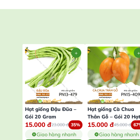
Hạt giống Đậu Đũa –
Hạt giống Cà Chua
Gói 20 Gram
Thân Gỗ – Gói 20 Hạ
15.000
đ
15.000
đ
23.000
đ
35%
45.000
đ
67
Giao hàng nhanh
Giao hàng nhanh