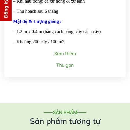
Đăng ký tư vấn
– Khí hậu trồng: cả xứ nóng & xứ lạnh
PHÍ
– Thu hoạch sau 6 tháng
cho bạn ngay lập tức
Mật độ & Lượng giống :
– 1.2 m x 0.4 m (hàng cách hàng, cây cách cây)
– Khoảng 200 cây / 100 m2
Xem thêm
Gửi thông tin
Thu gọn
SẢN PHẨM
Sản phẩm tương tự