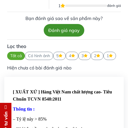
1
đánh giá
Bạn đánh giá sao về sản phẩm này?
Đánh giá ngay
Lọc theo
Tất cả
Có hình ảnh
5
4
3
2
1
Hiện chưa có bài đánh giá nào
[ XUẤT XỨ ] Hàng Việt Nam chất lượng cao- Tiêu
Chuẩn TCVN 8548:2011
Thông tin :
Đăng ký tư vấn
– Tỷ lệ nảy > 85%
Chúng tôi sẽ gọi lại tư vấn
MIỄN