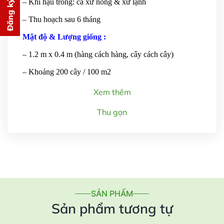
Đăng ký tư vấn
– Khí hậu trồng: cả xứ nóng & xứ lạnh
PHÍ
– Thu hoạch sau 6 tháng
cho bạn ngay lập tức
Mật độ & Lượng giống :
– 1.2 m x 0.4 m (hàng cách hàng, cây cách cây)
– Khoảng 200 cây / 100 m2
Xem thêm
Gửi thông tin
Thu gọn
SẢN PHẨM
Sản phẩm tương tự