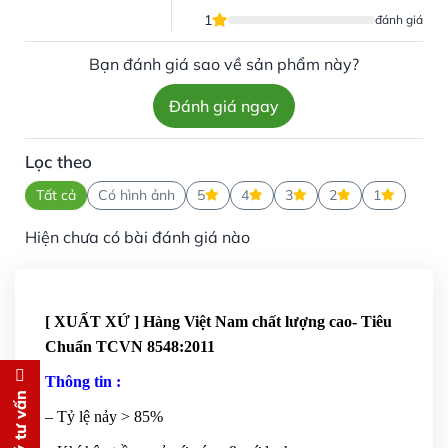
1
đánh giá
Bạn đánh giá sao về sản phẩm này?
Đánh giá ngay
Lọc theo
Tất cả
Có hình ảnh
5
4
3
2
1
Hiện chưa có bài đánh giá nào
[ XUẤT XỨ ] Hàng Việt Nam chất lượng cao- Tiêu
Chuẩn TCVN 8548:2011
Thông tin :
Đăng ký tư vấn
– Tỷ lệ nảy > 85%
Chúng tôi sẽ gọi lại tư vấn
MIỄN