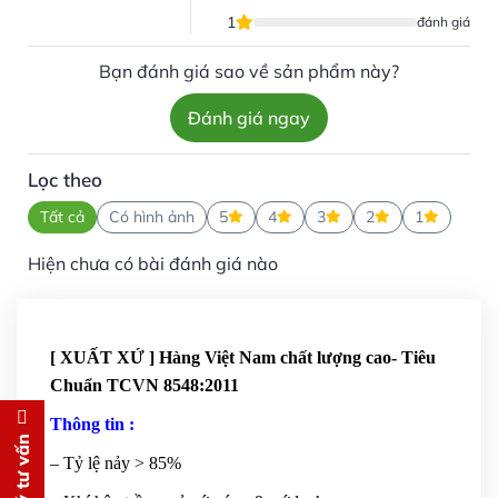
1
đánh giá
Bạn đánh giá sao về sản phẩm này?
Đánh giá ngay
Lọc theo
Tất cả
Có hình ảnh
5
4
3
2
1
Hiện chưa có bài đánh giá nào
[ XUẤT XỨ ] Hàng Việt Nam chất lượng cao- Tiêu
Chuẩn TCVN 8548:2011
Thông tin :
Đăng ký tư vấn
– Tỷ lệ nảy > 85%
Chúng tôi sẽ gọi lại tư vấn
MIỄN