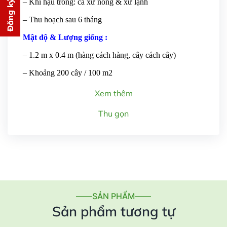
Đăng ký tư vấn
– Khí hậu trồng: cả xứ nóng & xứ lạnh
PHÍ
– Thu hoạch sau 6 tháng
cho bạn ngay lập tức
Mật độ & Lượng giống :
– 1.2 m x 0.4 m (hàng cách hàng, cây cách cây)
– Khoảng 200 cây / 100 m2
Xem thêm
Gửi thông tin
Thu gọn
SẢN PHẨM
Sản phẩm tương tự