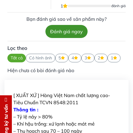
1
đánh giá
Bạn đánh giá sao về sản phẩm này?
Đánh giá ngay
Lọc theo
Tất cả
Có hình ảnh
5
4
3
2
1
Hiện chưa có bài đánh giá nào
[ XUẤT XỨ ] Hàng Việt Nam chất lượng cao-
Tiêu Chuẩn TCVN 8548:2011
Đăng ký tư vấn
Đăng ký tư vấn
Thông tin :
– Tỷ lệ nảy > 80%
Chúng tôi sẽ gọi lại tư vấn
MIỄN
– Khí hậu trồng: xứ lạnh hoặc mát mẻ
PHÍ
– Thu hoạch sau 70 – 100 ngày