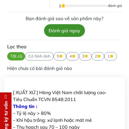
1
đánh giá
Bạn đánh giá sao về sản phẩm này?
Đánh giá ngay
Lọc theo
Tất cả
Có hình ảnh
5
4
3
2
1
Hiện chưa có bài đánh giá nào
[ XUẤT XỨ ] Hàng Việt Nam chất lượng cao-
Tiêu Chuẩn TCVN 8548:2011
Đăng ký tư vấn
Đăng ký tư vấn
Thông tin :
– Tỷ lệ nảy > 80%
Chúng tôi sẽ gọi lại tư vấn
MIỄN
– Khí hậu trồng: xứ lạnh hoặc mát mẻ
PHÍ
– Thu hoạch sau 70 – 100 ngày