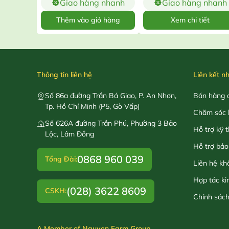
Giao hàng nhanh
Giao hàng nhanh
Thêm vào giỏ hàng
Xem chi tiết
Thông tin liên hệ
Liên kết n
Số 86a đường Trần Bá Giao, P. An Nhơn,
Bán hàng o
Tp. Hồ Chí Minh (P5, Gò Vấp)
Chăm sóc 
Số 626A đường Trần Phú, Phường 3 Bảo
Hỗ trợ kỹ 
Lộc, Lâm Đồng
Hỗ trợ bảo
0868 960 039
Tổng Đài:
Liên hệ kh
Hợp tác ki
(028) 3622 8609
CSKH:
Chính sác
A Member of Nguyen Farm Group