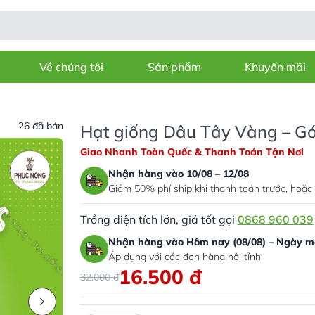
Về chúng tôi
Sản phẩm
Khuyến mãi
26 đã bán
Hạt giống Dâu Tây Vàng – Gó
Giao Nhanh Toàn Quốc & Thanh Toán Tận Nơi
Nhận hàng vào 10/08 – 12/08
Giảm 50% phí ship khi thanh toán trước, hoặc 
Trồng diện tích lớn, giá tốt gọi
0868 960 039
Nhận hàng vào Hôm nay (08/08) – Ngày ma
Áp dụng với các đơn hàng nội tỉnh
16.500
đ
32.000
đ