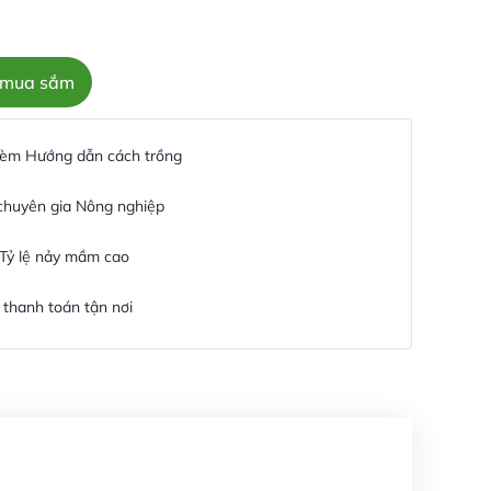
c mua sắm
 kèm Hướng dẫn cách trồng
 chuyên gia Nông nghiệp
 Tỷ lệ nảy mầm cao
thanh toán tận nơi