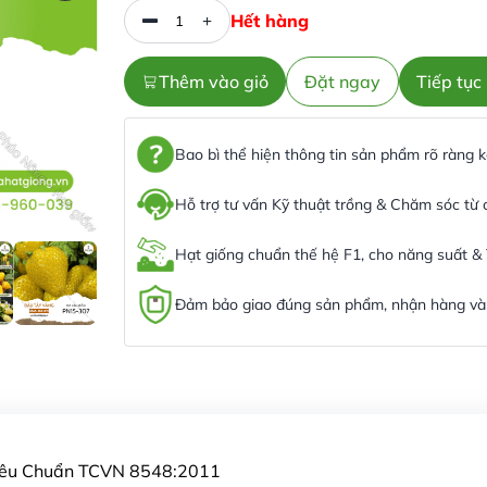
Hết hàng
Thêm vào giỏ
Đặt ngay
Tiếp tụ
Bao bì thể hiện thông tin sản phẩm rõ ràng
Hỗ trợ tư vấn Kỹ thuật trồng & Chăm sóc từ
Hạt giống chuẩn thế hệ F1, cho năng suất &
Đảm bảo giao đúng sản phẩm, nhận hàng và 
Tiêu Chuẩn TCVN 8548:2011