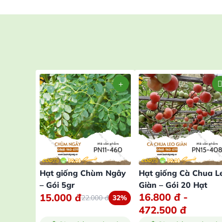
Hạt giống Chùm Ngây
Hạt giống Cà Chua L
– Gói 5gr
Giàn – Gói 20 Hạt
16.800
đ
-
15.000
đ
22.000
đ
32%
472.500
đ