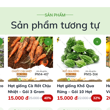
SẢN PHẨM
Sản phẩm tương tự
eo
Hạt giống Cà Rốt Chịu
Hạt giống Khổ Qua
H
Nhiệt – Gói 3 Gram
Rừng – Gói 10 Hạt
V
15.000
đ
15.000
đ
2
25.000
đ
40%
22.000
đ
32%