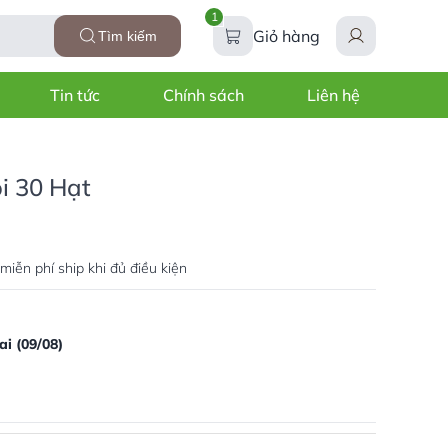
1
Giỏ hàng
Tìm kiếm
Tin tức
Chính sách
Liên hệ
i 30 Hạt
miễn phí ship khi đủ điều kiện
i (09/08)