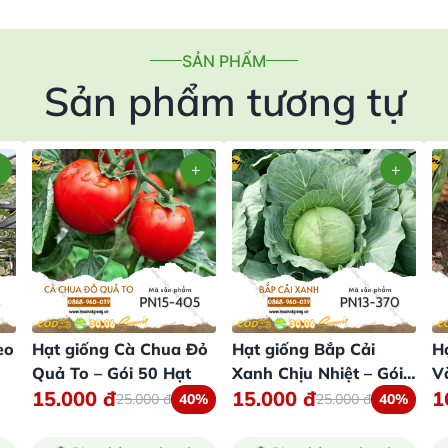
SẢN PHẨM
Sản phẩm tương tự
eo
Hạt giống Cà Chua Đỏ
Hạt giống Bắp Cải
H
Quả To – Gói 50 Hạt
Xanh Chịu Nhiệt – Gói
V
15.000
đ
15.000
đ
1
0,5 Gram
25.000
đ
40%
25.000
đ
40%