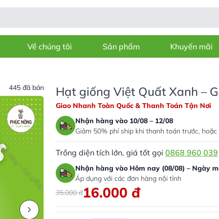
Về chúng tôi
Sản phẩm
Khuyến mãi
445 đã bán
Hạt giống Việt Quất Xanh – G
Giao Nhanh Toàn Quốc & Thanh Toán Tận Nơi
Nhận hàng vào 10/08 – 12/08
Giảm 50% phí ship khi thanh toán trước, hoặc 
Trồng diện tích lớn, giá tốt gọi
0868 960 039
Nhận hàng vào Hôm nay (08/08) – Ngày ma
Áp dụng với các đơn hàng nội tỉnh
16.000
đ
35.000
đ