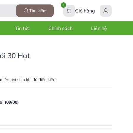
1
Giỏ hàng
Tìm kiếm
Tin tức
Chính sách
Liên hệ
ói 30 Hạt
miễn phí ship khi đủ điều kiện
i (09/08)