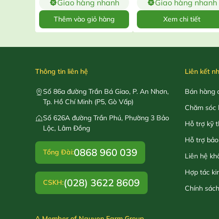
Giao hàng nhanh
Giao hàng nhanh
Thêm vào giỏ hàng
Xem chi tiết
Thông tin liên hệ
Liên kết n
Số 86a đường Trần Bá Giao, P. An Nhơn,
Bán hàng o
Tp. Hồ Chí Minh (P5, Gò Vấp)
Chăm sóc 
Số 626A đường Trần Phú, Phường 3 Bảo
Hỗ trợ kỹ 
Lộc, Lâm Đồng
Hỗ trợ bảo
0868 960 039
Tổng Đài:
Liên hệ kh
Hợp tác ki
(028) 3622 8609
CSKH:
Chính sác
A Member of Nguyen Farm Group