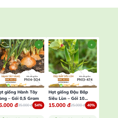
ạt giống Hành Tây
Hạt giống Đậu Bắp
Hạt giố
àng – Gói 0,5 Gram
Siêu Lùn – Gói 10
Nhỏ – G
6.000
đ
15.000
đ
15.00
Gram
35.000
đ
54%
25.000
đ
40%