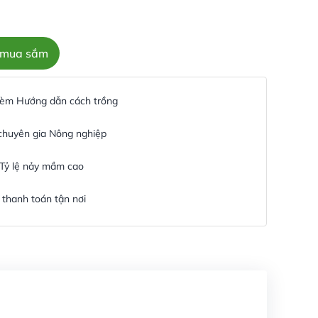
c mua sắm
 kèm Hướng dẫn cách trồng
 chuyên gia Nông nghiệp
 Tỷ lệ nảy mầm cao
thanh toán tận nơi