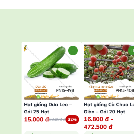
Hạt giống Dưa Leo –
Hạt giống Cà Chua L
Gói 25 Hạt
Giàn – Gói 20 Hạt
16.800
đ
-
15.000
đ
22.000
đ
32%
472.500
đ