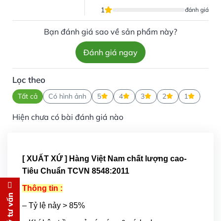
1
đánh giá
Bạn đánh giá sao về sản phẩm này?
Đánh giá ngay
Lọc theo
Tất cả
Có hình ảnh
5
4
3
2
1
Hiện chưa có bài đánh giá nào
[ XUẤT XỨ ] Hàng Việt Nam chất lượng cao-
Tiêu Chuẩn TCVN 8548:2011
Thông tin :
Đăng ký tư vấn
– Tỷ lệ nảy > 85%
Chúng tôi sẽ gọi lại tư vấn
MIỄN