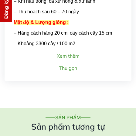
Đăng ký tư vấn
– Khí hậu trồng: cả xứ nóng & xứ lạnh
PHÍ
– Thu hoạch sau 60 – 70 ngày
cho bạn ngay lập tức
Mật độ & Lượng giống :
– Hàng cách hàng 20 cm, cây cách cây 15 cm
– Khoảng 3300 cây / 100 m2
Xem thêm
Gửi thông tin
Thu gọn
SẢN PHẨM
Sản phẩm tương tự