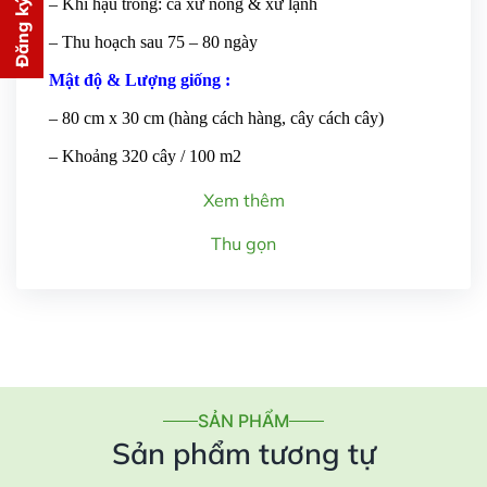
Đăng ký tư vấn
– Khí hậu trồng: cả xứ nóng & xứ lạnh
PHÍ
– Thu hoạch sau 75 – 80 ngày
cho bạn ngay lập tức
Mật độ & Lượng giống :
– 80 cm x 30 cm (hàng cách hàng, cây cách cây)
– Khoảng 320 cây / 100 m2
Xem thêm
Gửi thông tin
Thu gọn
SẢN PHẨM
Sản phẩm tương tự