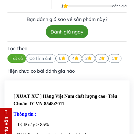
1
đánh giá
Bạn đánh giá sao về sản phẩm này?
Đánh giá ngay
Lọc theo
Tất cả
Có hình ảnh
5
4
3
2
1
Hiện chưa có bài đánh giá nào
[ XUẤT XỨ ] Hàng Việt Nam chất lượng cao- Tiêu
Chuẩn TCVN 8548:2011
Thông tin :
Đăng ký tư vấn
– Tỷ lệ nảy > 85%
Chúng tôi sẽ gọi lại tư vấn
MIỄN