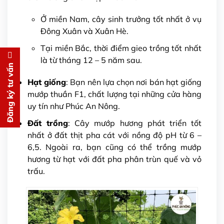
Ở miền Nam, cây sinh trưởng tốt nhất ở vụ
Đông Xuân và Xuân Hè.
Tại miền Bắc, thời điểm gieo trồng tốt nhất
là từ tháng 12 – 5 năm sau.
Đăng ký tư vấn
Đăng ký tư vấn
Hạt giống
: Bạn nên lựa chọn nơi bán hạt giống
Chúng tôi sẽ gọi lại tư vấn
MIỄN
mướp thuần F1, chất lượng tại những cửa hàng
PHÍ
uy tín như Phúc An Nông.
cho bạn ngay lập tức
Đất trồng
: Cây mướp hương phát triển tốt
nhất ở đất thịt pha cát với nồng độ pH từ 6 –
6,5. Ngoài ra, bạn cũng có thể trồng mướp
hương từ hạt với đất pha phân trùn quế và vỏ
trấu.
Gửi thông tin