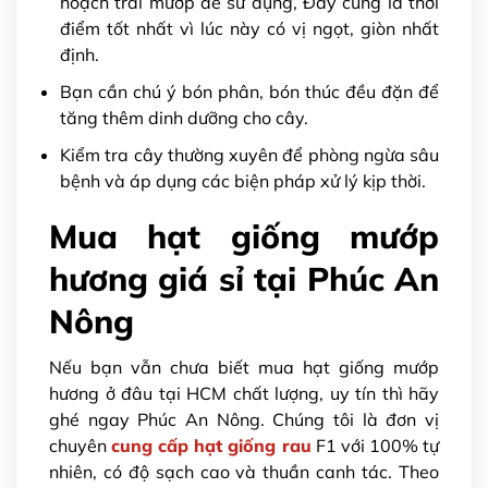
hoạch trái mướp để sử dụng, Đây cũng là thời
điểm tốt nhất vì lúc này có vị ngọt, giòn nhất
định.
Bạn cần chú ý bón phân, bón thúc đều đặn để
tăng thêm dinh dưỡng cho cây.
Kiểm tra cây thường xuyên để phòng ngừa sâu
bệnh và áp dụng các biện pháp xử lý kịp thời.
Mua hạt giống mướp
hương giá sỉ tại Phúc An
Nông
Nếu bạn vẫn chưa biết mua hạt giống mướp
hương ở đâu tại HCM chất lượng, uy tín thì hãy
ghé ngay Phúc An Nông. Chúng tôi là đơn vị
chuyên
cung cấp hạt giống rau
F1 với 100% tự
nhiên, có độ sạch cao và thuần canh tác. Theo