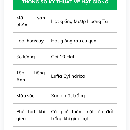
THÔNG SỐ KỸ THUẬT VỀ HẠT GIỐNG
Mã sản
Hạt giống Mướp Hương Ta
phẩm
Loại hoa/cây
Hạt giống rau củ quả
Số lượng
Gói 10 Hạt
Tên tiếng
Luffa Cylindrica
Anh
Màu sắc
Xanh ruột trắng
Phủ hạt khi
Có, phủ thêm một lớp đất
gieo
trồng khi gieo hạt