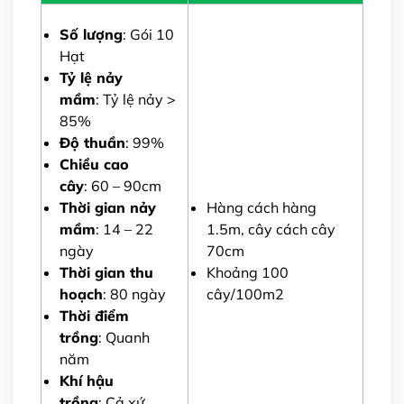
Số lượng
: Gói 10
Hạt
Tỷ lệ nảy
mầm
: Tỷ lệ nảy >
85%
Độ thuần
: 99%
Chiều cao
cây
: 60 – 90cm
Thời gian nảy
Hàng cách hàng
mầm
: 14 – 22
1.5m, cây cách cây
ngày
70cm
Thời gian thu
Khoảng 100
hoạch
: 80 ngày
cây/100m2
Thời điểm
trồng
: Quanh
năm
Khí hậu
trồng
: Cả xứ