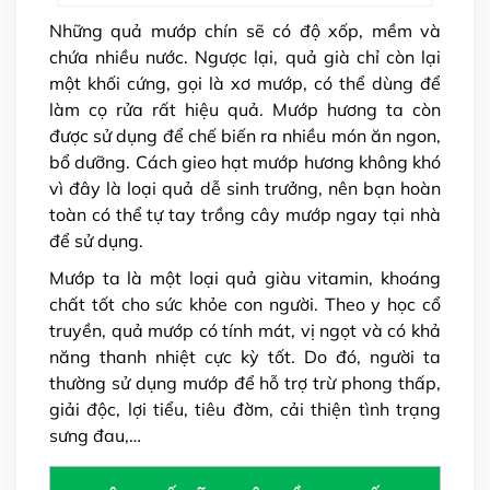
Những quả mướp chín sẽ có độ xốp, mềm và
chứa nhiều nước. Ngược lại, quả già chỉ còn lại
một khối cứng, gọi là xơ mướp, có thể dùng để
làm cọ rửa rất hiệu quả. Mướp hương ta còn
được sử dụng để chế biến ra nhiều món ăn ngon,
bổ dưỡng. Cách gieo hạt mướp hương không khó
vì đây là loại quả dễ sinh trưởng, nên bạn hoàn
toàn có thể tự tay trồng cây mướp ngay tại nhà
để sử dụng.
Mướp ta là một loại quả giàu vitamin, khoáng
chất tốt cho sức khỏe con người. Theo y học cổ
truyền, quả mướp có tính mát, vị ngọt và có khả
năng thanh nhiệt cực kỳ tốt. Do đó, người ta
thường sử dụng mướp để hỗ trợ trừ phong thấp,
giải độc, lợi tiểu, tiêu đờm, cải thiện tình trạng
sưng đau,…