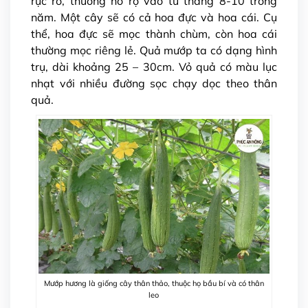
rực rỡ, thường nở rộ vào từ tháng 8-10 trong
năm. Một cây sẽ có cả hoa đực và hoa cái. Cụ
thể, hoa đực sẽ mọc thành chùm, còn hoa cái
thường mọc riêng lẻ. Quả mướp ta có dạng hình
trụ, dài khoảng 25 – 30cm. Vỏ quả có màu lục
nhạt với nhiều đường sọc chạy dọc theo thân
quả.
Mướp hương là giống cây thân thảo, thuộc họ bầu bí và có thân
leo