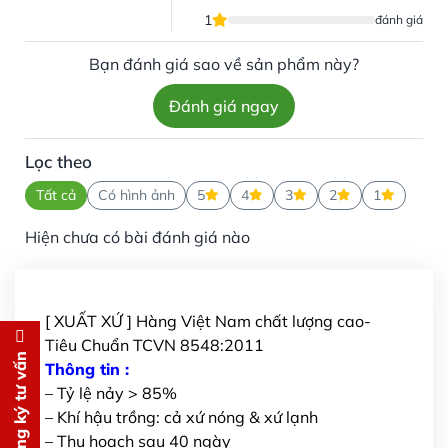
1
đánh giá
Bạn đánh giá sao về sản phẩm này?
Đánh giá ngay
Lọc theo
Tất cả
Có hình ảnh
5
4
3
2
1
Hiện chưa có bài đánh giá nào
[ XUẤT XỨ ] Hàng Việt Nam chất lượng cao-
Tiêu Chuẩn TCVN 8548:2011
Đăng ký tư vấn
Đăng ký tư vấn
Thông tin :
– Tỷ lệ nảy > 85%
Chúng tôi sẽ gọi lại tư vấn
MIỄN
– Khí hậu trồng: cả xứ nóng & xứ lạnh
PHÍ
– Thu hoạch sau 40 ngày