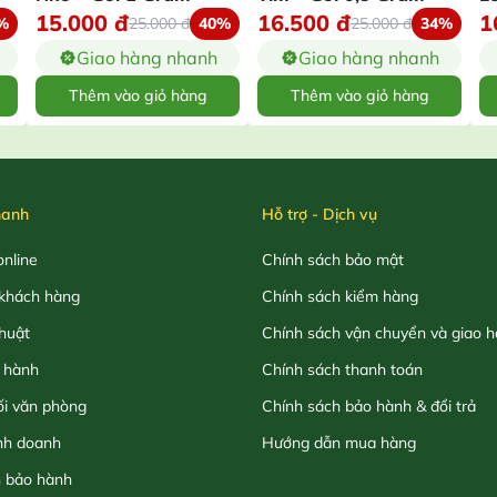
15.000
đ
16.500
đ
1
%
25.000
đ
40%
25.000
đ
34%
Giao hàng nhanh
Giao hàng nhanh
Thêm vào giỏ hàng
Thêm vào giỏ hàng
hanh
Hỗ trợ - Dịch vụ
nline
Chính sách bảo mật
khách hàng
Chính sách kiểm hàng
thuật
Chính sách vận chuyển và giao 
 hành
Chính sách thanh toán
ối văn phòng
Chính sách bảo hành & đổi trả
nh doanh
Hướng dẫn mua hàng
h bảo hành