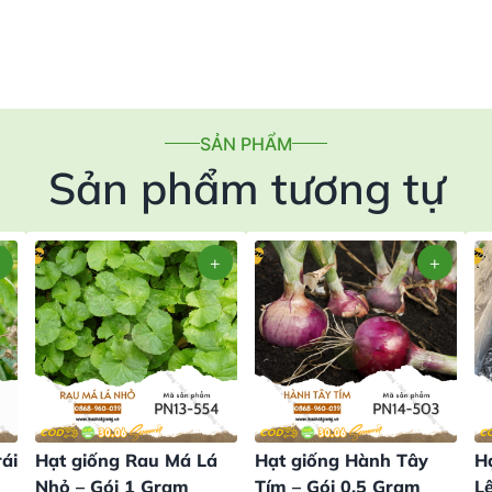
SẢN PHẨM
Sản phẩm tương tự
ái
Hạt giống Rau Má Lá
Hạt giống Hành Tây
H
Nhỏ – Gói 1 Gram
Tím – Gói 0,5 Gram
Lê