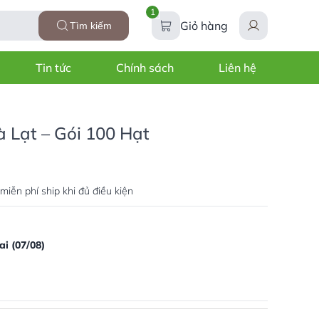
1
Giỏ hàng
Tìm kiếm
Tin tức
Chính sách
Liên hệ
à Lạt – Gói 100 Hạt
miễn phí ship khi đủ điều kiện
i (07/08)