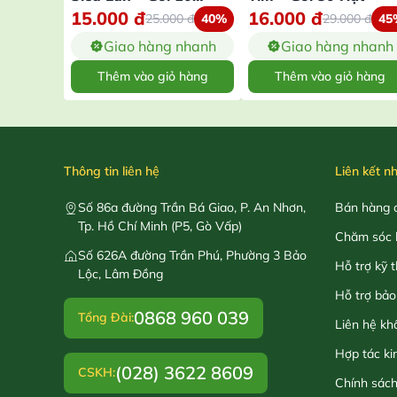
15.000
đ
16.000
đ
Gram
25.000
đ
40%
29.000
đ
45
Giao hàng nhanh
Giao hàng nhanh
Thêm vào giỏ hàng
Thêm vào giỏ hàng
Thông tin liên hệ
Liên kết n
Số 86a đường Trần Bá Giao, P. An Nhơn,
Bán hàng o
Tp. Hồ Chí Minh (P5, Gò Vấp)
Chăm sóc 
Số 626A đường Trần Phú, Phường 3 Bảo
Hỗ trợ kỹ 
Lộc, Lâm Đồng
Hỗ trợ bảo
0868 960 039
Tổng Đài:
Liên hệ kh
Hợp tác ki
(028) 3622 8609
CSKH:
Chính sác