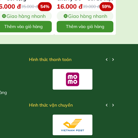
6.000
đ
16.000
đ
15.00
35.000
đ
54%
39.000
đ
59%
Giao hàng nhanh
Giao hàng nhanh
Gia
Thêm vào giỏ hàng
Thêm vào giỏ hàng
Thêm
Hình thức thanh toán
hàng
Hình thức vận chuyển