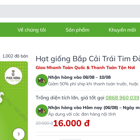
Về chúng tôi
Sản phẩm
Khuyến mãi
1,002 đã bán
Hạt giống Bắp Cải Trái Tim Đ
Giao Nhanh Toàn Quốc & Thanh Toán Tận Nơi
Nhận hàng vào 08/08 – 10/08
Giảm 50% phí ship khi thanh toán trước, hoặc 
Trồng diện tích lớn, giá tốt gọi
0868 960 039
Nhận hàng vào Hôm nay (06/08) – Ngày ma
Áp dụng với các đơn hàng nội tỉnh
16.000
đ
29.000
đ