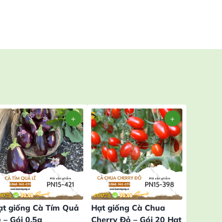
ạt giống Cà Tím Quả
Hạt giống Cà Chua
Hạt giố
 – Gói 0,5g
Cherry Đỏ – Gói 20 Hạt
Tím – G