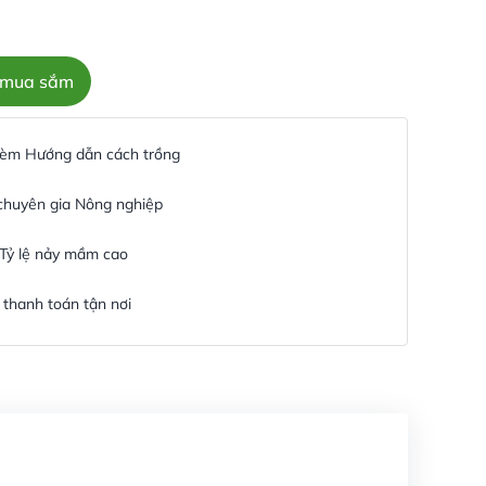
c mua sắm
 kèm Hướng dẫn cách trồng
 chuyên gia Nông nghiệp
 Tỷ lệ nảy mầm cao
thanh toán tận nơi