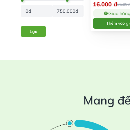
16.000
đ
35.00
0đ
750.000đ
Giao hàn
Thêm vào gi
Lọc
Mang đế