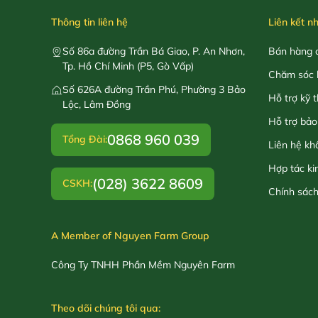
Thông tin liên hệ
Liên kết n
Số 86a đường Trần Bá Giao, P. An Nhơn,
Bán hàng o
Tp. Hồ Chí Minh (P5, Gò Vấp)
Chăm sóc 
Số 626A đường Trần Phú, Phường 3 Bảo
Hỗ trợ kỹ 
Lộc, Lâm Đồng
Hỗ trợ bảo
0868 960 039
Tổng Đài:
Liên hệ kh
Hợp tác ki
(028) 3622 8609
CSKH:
Chính sác
A Member of Nguyen Farm Group
Công Ty TNHH Phần Mềm Nguyên Farm
Theo dõi chúng tôi qua: