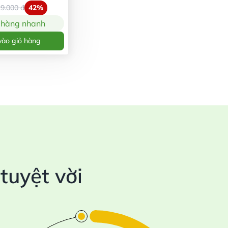
29.000
đ
42%
 hàng nhanh
ào giỏ hàng
uyệt vời