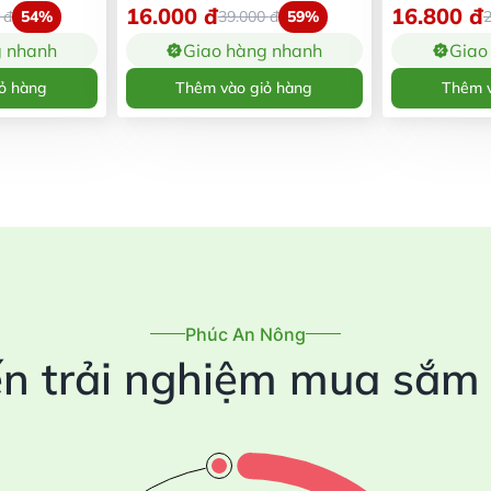
16.000
đ
16.800
đ
0
đ
54%
39.000
đ
59%
g nhanh
Giao hàng nhanh
Giao
ỏ hàng
Thêm vào giỏ hàng
Thêm v
Phúc An Nông
n trải nghiệm mua sắm t