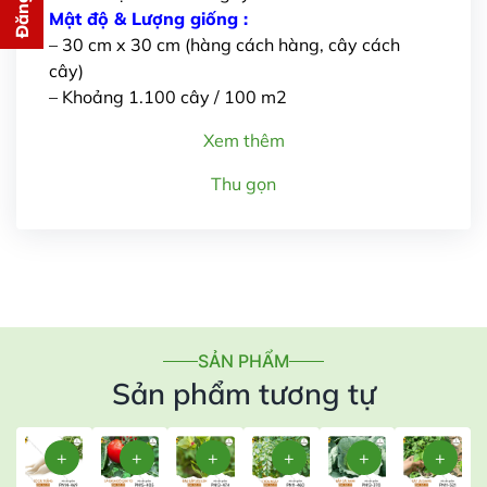
cho bạn ngay lập tức
Mật độ & Lượng giống :
– 30 cm x 30 cm (hàng cách hàng, cây cách
cây)
– Khoảng 1.100 cây / 100 m2
Xem thêm
Thu gọn
Gửi thông tin
SẢN PHẨM
Sản phẩm tương tự