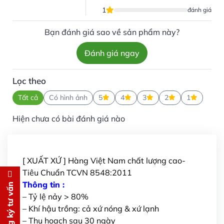
1
đánh giá
Bạn đánh giá sao về sản phẩm này?
Đánh giá ngay
Lọc theo
Tất cả
Có hình ảnh
5
4
3
2
1
Hiện chưa có bài đánh giá nào
[ XUẤT XỨ ] Hàng Việt Nam chất lượng cao-
Tiêu Chuẩn TCVN 8548:2011
Đăng ký tư vấn
Thông tin :
Đăng ký tư vấn
– Tỷ lệ nảy > 80%
Chúng tôi sẽ gọi lại tư vấn
MIỄN
– Khí hậu trồng: cả xứ nóng & xứ lạnh
PHÍ
– Thu hoạch sau 30 ngày