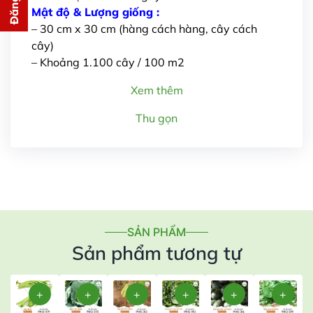
cho bạn ngay lập tức
Mật độ & Lượng giống :
– 30 cm x 30 cm (hàng cách hàng, cây cách
cây)
– Khoảng 1.100 cây / 100 m2
Xem thêm
Thu gọn
Gửi thông tin
SẢN PHẨM
Sản phẩm tương tự