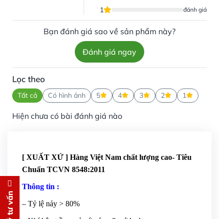
1
đánh giá
Bạn đánh giá sao về sản phẩm này?
Đánh giá ngay
Lọc theo
Tất cả
Có hình ảnh
5
4
3
2
1
Hiện chưa có bài đánh giá nào
[ XUẤT XỨ ] Hàng Việt Nam chất lượng cao- Tiêu
Chuẩn TCVN 8548:2011
Thông tin :
Đăng ký tư vấn
– Tỷ lệ nảy > 80%
Chúng tôi sẽ gọi lại tư vấn
MIỄN