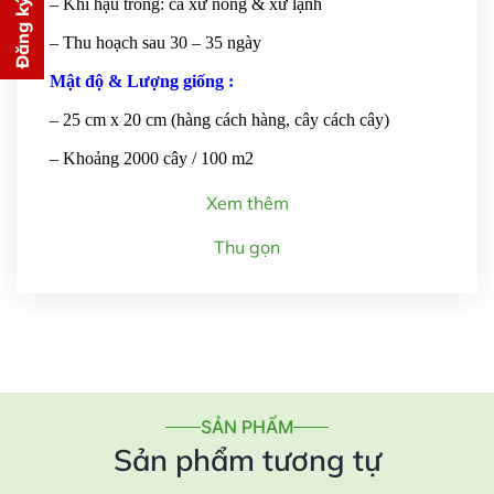
Đăng ký tư vấn
– Khí hậu trồng: cả xứ nóng & xứ lạnh
PHÍ
– Thu hoạch sau 30 – 35 ngày
cho bạn ngay lập tức
Mật độ & Lượng giống :
– 25 cm x 20 cm (hàng cách hàng, cây cách cây)
– Khoảng 2000 cây / 100 m2
Xem thêm
Gửi thông tin
Thu gọn
SẢN PHẨM
Sản phẩm tương tự