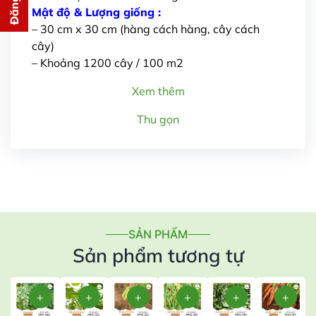
cho bạn ngay lập tức
Mật độ & Lượng giống :
– 30 cm x 30 cm (hàng cách hàng, cây cách
cây)
– Khoảng 1200 cây / 100 m2
Xem thêm
Thu gọn
Gửi thông tin
SẢN PHẨM
Sản phẩm tương tự