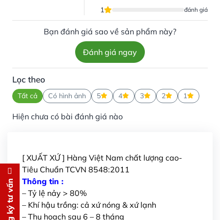
1
đánh giá
Bạn đánh giá sao về sản phẩm này?
Đánh giá ngay
Lọc theo
Tất cả
Có hình ảnh
5
4
3
2
1
Hiện chưa có bài đánh giá nào
[ XUẤT XỨ ] Hàng Việt Nam chất lượng cao-
Tiêu Chuẩn TCVN 8548:2011
Đăng ký tư vấn
Thông tin :
Đăng ký tư vấn
– Tỷ lệ nảy > 80%
Chúng tôi sẽ gọi lại tư vấn
MIỄN
– Khí hậu trồng: cả xứ nóng & xứ lạnh
PHÍ
– Thu hoạch sau 6 – 8 tháng