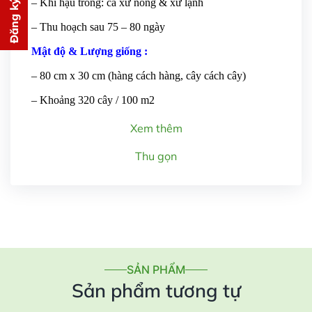
Đăng ký tư vấn
– Khí hậu trồng: cả xứ nóng & xứ lạnh
PHÍ
– Thu hoạch sau 75 – 80 ngày
cho bạn ngay lập tức
Mật độ & Lượng giống :
– 80 cm x 30 cm (hàng cách hàng, cây cách cây)
– Khoảng 320 cây / 100 m2
Xem thêm
Gửi thông tin
Thu gọn
SẢN PHẨM
Sản phẩm tương tự