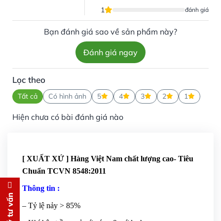
1
đánh giá
Bạn đánh giá sao về sản phẩm này?
Đánh giá ngay
Lọc theo
Tất cả
Có hình ảnh
5
4
3
2
1
Hiện chưa có bài đánh giá nào
[ XUẤT XỨ ] Hàng Việt Nam chất lượng cao- Tiêu
Chuẩn TCVN 8548:2011
Thông tin :
Đăng ký tư vấn
– Tỷ lệ nảy > 85%
Chúng tôi sẽ gọi lại tư vấn
MIỄN