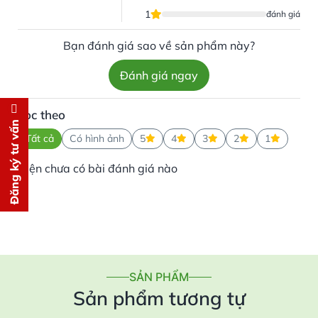
1
đánh giá
Bạn đánh giá sao về sản phẩm này?
Đánh giá ngay
Lọc theo
Đăng ký tư vấn
Đăng ký tư vấn
Tất cả
Có hình ảnh
5
4
3
2
1
Chúng tôi sẽ gọi lại tư vấn
MIỄN
Hiện chưa có bài đánh giá nào
PHÍ
cho bạn ngay lập tức
SẢN PHẨM
Sản phẩm tương tự
Gửi thông tin