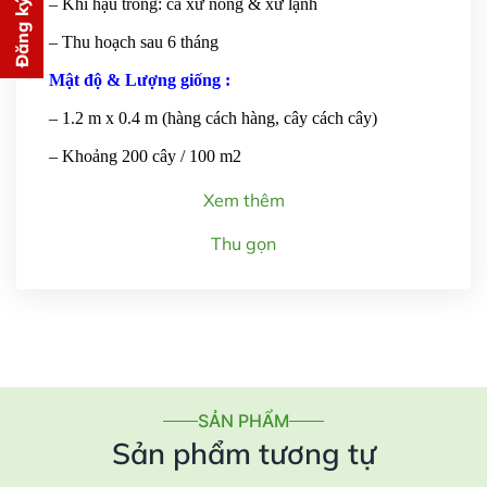
Đăng ký tư vấn
– Khí hậu trồng: cả xứ nóng & xứ lạnh
PHÍ
– Thu hoạch sau 6 tháng
cho bạn ngay lập tức
Mật độ & Lượng giống :
– 1.2 m x 0.4 m (hàng cách hàng, cây cách cây)
– Khoảng 200 cây / 100 m2
Xem thêm
Gửi thông tin
Thu gọn
SẢN PHẨM
Sản phẩm tương tự