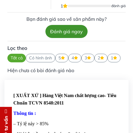
1
đánh giá
Bạn đánh giá sao về sản phẩm này?
Đánh giá ngay
Lọc theo
Tất cả
Có hình ảnh
5
4
3
2
1
Hiện chưa có bài đánh giá nào
[ XUẤT XỨ ] Hàng Việt Nam chất lượng cao- Tiêu
Chuẩn TCVN 8548:2011
Thông tin :
Đăng ký tư vấn
– Tỷ lệ nảy > 85%
Chúng tôi sẽ gọi lại tư vấn
MIỄN