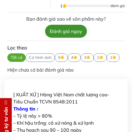
1
đánh giá
Bạn đánh giá sao về sản phẩm này?
Đánh giá ngay
Lọc theo
Tất cả
Có hình ảnh
5
4
3
2
1
Hiện chưa có bài đánh giá nào
[ XUẤT XỨ ] Hàng Việt Nam chất lượng cao-
Tiêu Chuẩn TCVN 8548:2011
Đăng ký tư vấn
Thông tin :
Đăng ký tư vấn
– Tỷ lệ nảy > 80%
Chúng tôi sẽ gọi lại tư vấn
MIỄN
– Khí hậu trồng: cả xứ nóng & xứ lạnh
PHÍ
– Thu hoạch sau 90 – 100 ngày