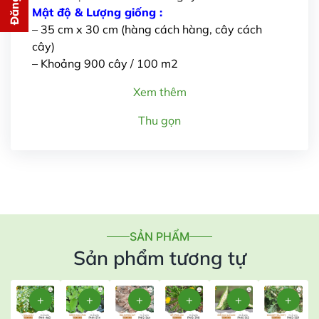
cho bạn ngay lập tức
Mật độ & Lượng giống :
– 35 cm x 30 cm (hàng cách hàng, cây cách
cây)
– Khoảng 900 cây / 100 m2
Xem thêm
Thu gọn
Gửi thông tin
SẢN PHẨM
Sản phẩm tương tự