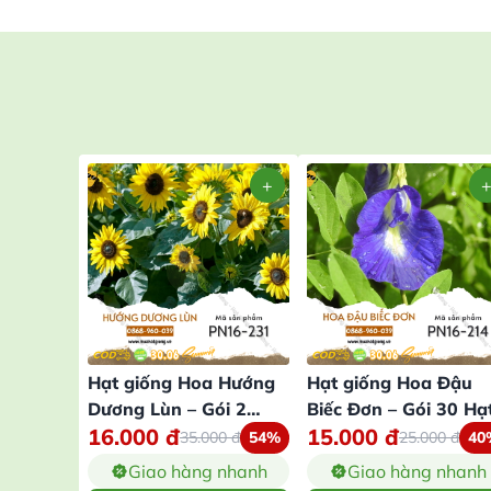
Hạt giống Hoa Hướng
Hạt giống Hoa Đậu
Dương Lùn – Gói 2
Biếc Đơn – Gói 30 Hạ
16.000
đ
15.000
đ
Gram
35.000
đ
54%
25.000
đ
40
Giao hàng nhanh
Giao hàng nhanh