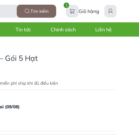
1
Giỏ hàng
Tìm kiếm
Tin tức
Chính sách
Liên hệ
 Gói 5 Hạt
miễn phí ship khi đủ điều kiện
i (09/08)