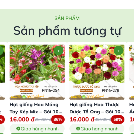
SẢN PHẨM
Sản phẩm tương tự
Hạt giống Hoa Móng
Hạt giống Hoa Thược
H
t
Tay Kép Mix – Gói 100
Dược Tổ Ong – Gói 100
Á
16.000
đ
16.000
đ
1
Hạt
Hạt
%
25.000
đ
36%
39.000
đ
59%
Giao hàng nhanh
Giao hàng nhanh