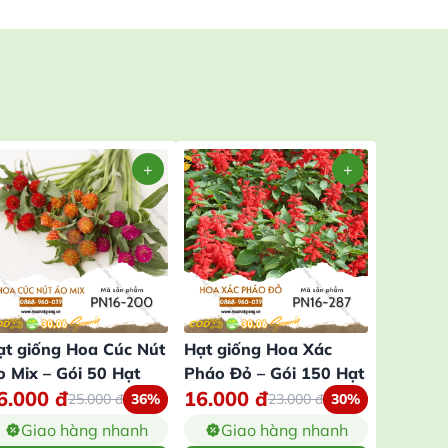
ạt giống Hoa Cúc Nút
Hạt giống Hoa Xác
Hạt giố
o Mix – Gói 50 Hạt
Pháo Đỏ – Gói 150 Hạt
Lửa Cao
6.000
đ
16.000
đ
16.00
Hạt
25.000
đ
36%
23.000
đ
30%
Giao hàng nhanh
Giao hàng nhanh
Gia