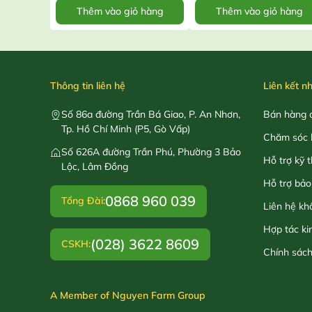
Thêm vào giỏ hàng
Thêm vào giỏ hàng
Thông tin liên hệ
Liên kết n
Số 86a đường Trần Bá Giao, P. An Nhơn,
Bán hàng o
Tp. Hồ Chí Minh (P5, Gò Vấp)
Chăm sóc 
Số 626A đường Trần Phú, Phường 3 Bảo
Hỗ trợ kỹ 
Lộc, Lâm Đồng
Hỗ trợ bảo
0868 960 039
Tổng Đài:
Liên hệ kh
Hợp tác ki
(028) 3622 8609
CSKH:
Chính sác
A Member of Nguyen Farm Group