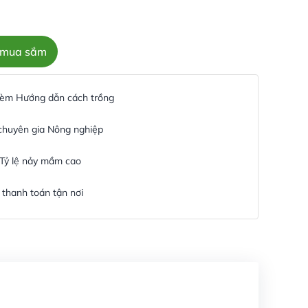
c mua sắm
 kèm Hướng dẫn cách trồng
 chuyên gia Nông nghiệp
 Tỷ lệ nảy mầm cao
thanh toán tận nơi