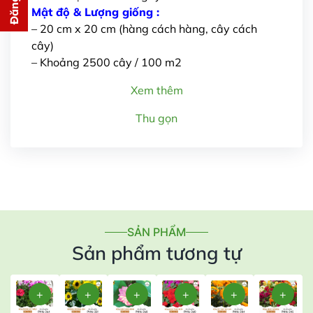
cho bạn ngay lập tức
Mật độ & Lượng giống :
– 20 cm x 20 cm (hàng cách hàng, cây cách
cây)
– Khoảng 2500 cây / 100 m2
Xem thêm
Thu gọn
Gửi thông tin
SẢN PHẨM
Sản phẩm tương tự