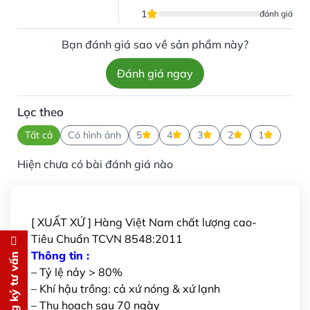
1
đánh giá
Bạn đánh giá sao về sản phẩm này?
Đánh giá ngay
Lọc theo
Tất cả
Có hình ảnh
5
4
3
2
1
Hiện chưa có bài đánh giá nào
[ XUẤT XỨ ] Hàng Việt Nam chất lượng cao-
Tiêu Chuẩn TCVN 8548:2011
Đăng ký tư vấn
Thông tin :
Đăng ký tư vấn
– Tỷ lệ nảy > 80%
Chúng tôi sẽ gọi lại tư vấn
MIỄN
– Khí hậu trồng: cả xứ nóng & xứ lạnh
PHÍ
– Thu hoạch sau 70 ngày