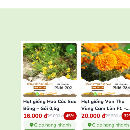
Hạt giống Hoa Cúc Sao
Hạt giống Vạn Thọ
Băng – Gói 0,5g
Vàng Cam Lùn F1 –
16.000
đ
20.000
đ
Gói 20 Hạt
29.000
đ
45%
29.500
đ
32
Giao hàng nhanh
Giao hàng nhanh