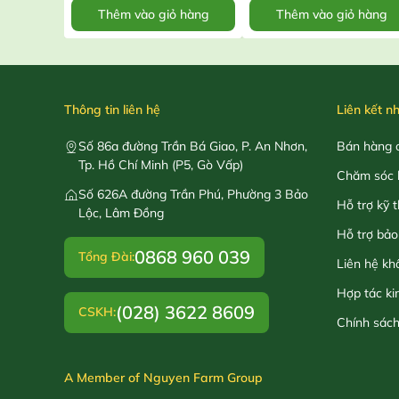
Thêm vào giỏ hàng
Thêm vào giỏ hàng
Thông tin liên hệ
Liên kết n
Số 86a đường Trần Bá Giao, P. An Nhơn,
Bán hàng o
Tp. Hồ Chí Minh (P5, Gò Vấp)
Chăm sóc 
Số 626A đường Trần Phú, Phường 3 Bảo
Hỗ trợ kỹ 
Lộc, Lâm Đồng
Hỗ trợ bảo
0868 960 039
Tổng Đài:
Liên hệ kh
Hợp tác ki
(028) 3622 8609
CSKH:
Chính sác
A Member of Nguyen Farm Group