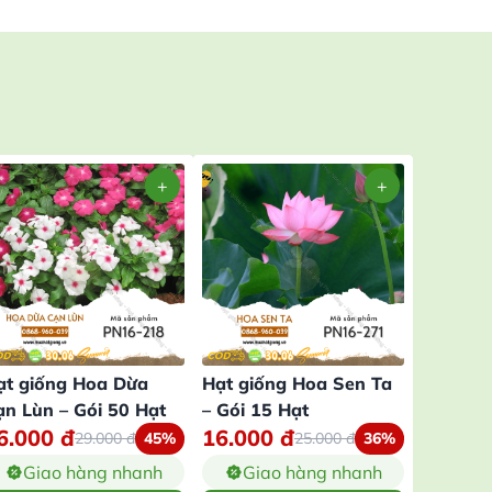
ạt giống Hoa Dừa
Hạt giống Hoa Sen Ta
Hạt giố
ạn Lùn – Gói 50 Hạt
– Gói 15 Hạt
Giờ Mỹ 
6.000
đ
16.000
đ
16.00
Hạt
29.000
đ
45%
25.000
đ
36%
Giao hàng nhanh
Giao hàng nhanh
Gia