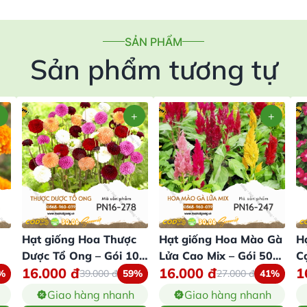
SẢN PHẨM
Sản phẩm tương tự
Hạt giống Hoa Thược
Hạt giống Hoa Mào Gà
H
Dược Tổ Ong – Gói 100
Lửa Cao Mix – Gói 50
C
16.000
đ
16.000
đ
1
Hạt
Hạt
%
39.000
đ
59%
27.000
đ
41%
Giao hàng nhanh
Giao hàng nhanh