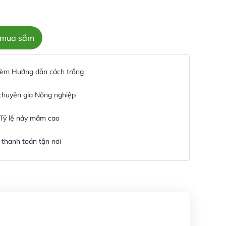
c mua sắm
 kèm Hướng dẫn cách trồng
 chuyên gia Nông nghiệp
 Tỷ lệ nảy mầm cao
thanh toán tận nơi