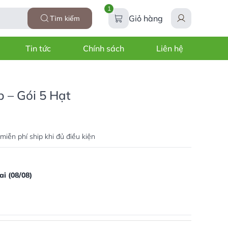
1
Giỏ hàng
Tìm kiếm
Tin tức
Chính sách
Liên hệ
 – Gói 5 Hạt
miễn phí ship khi đủ điều kiện
i (08/08)