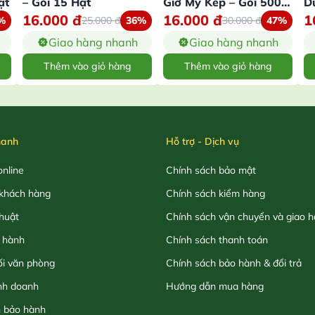
ạt
– Gói 15 Hạt
Giờ Mỹ Kép – Gói 500
D
16.000
đ
16.000
đ
1
Hạt
H
%
25.000
đ
36%
30.000
đ
47%
Giao hàng nhanh
Giao hàng nhanh
Thêm vào giỏ hàng
Thêm vào giỏ hàng
hanh
Hỗ trợ - Dịch vụ
nline
Chính sách bảo mật
khách hàng
Chính sách kiểm hàng
thuật
Chính sách vận chuyển và giao 
 hành
Chính sách thanh toán
ối văn phòng
Chính sách bảo hành & đổi trả
nh doanh
Hướng dẫn mua hàng
h bảo hành