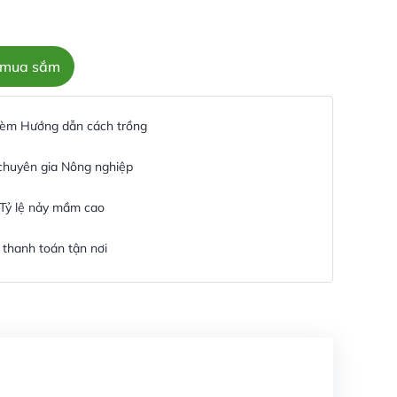
c mua sắm
 kèm Hướng dẫn cách trồng
 chuyên gia Nông nghiệp
 Tỷ lệ nảy mầm cao
thanh toán tận nơi