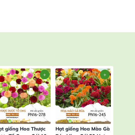
ạt giống Hoa Thược
Hạt giống Hoa Mào Gà
Hạt giố