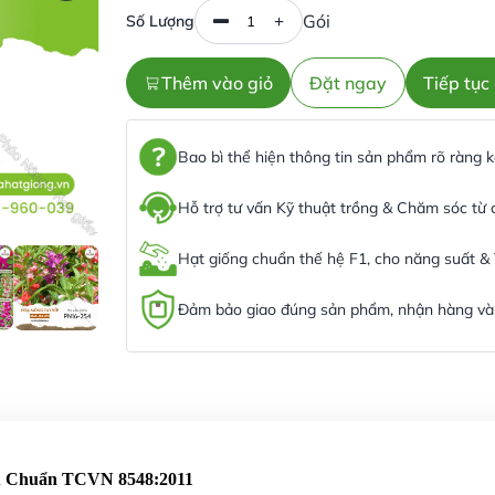
Gói
Số Lượng
Thêm vào giỏ
Đặt ngay
Tiếp tụ
Bao bì thể hiện thông tin sản phẩm rõ ràng
Hỗ trợ tư vấn Kỹ thuật trồng & Chăm sóc từ
Hạt giống chuẩn thế hệ F1, cho năng suất &
Đảm bảo giao đúng sản phẩm, nhận hàng và 
êu Chuẩn TCVN 8548:2011