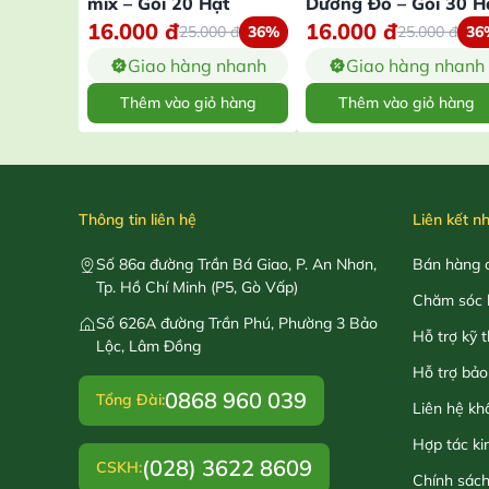
mix – Gói 20 Hạt
Dương Đỏ – Gói 30 H
16.000
đ
16.000
đ
25.000
đ
36%
25.000
đ
36
Giao hàng nhanh
Giao hàng nhanh
Thêm vào giỏ hàng
Thêm vào giỏ hàng
Thông tin liên hệ
Liên kết n
Số 86a đường Trần Bá Giao, P. An Nhơn,
Bán hàng o
Tp. Hồ Chí Minh (P5, Gò Vấp)
Chăm sóc 
Số 626A đường Trần Phú, Phường 3 Bảo
Hỗ trợ kỹ 
Lộc, Lâm Đồng
Hỗ trợ bảo
0868 960 039
Tổng Đài:
Liên hệ kh
Hợp tác ki
(028) 3622 8609
CSKH:
Chính sác