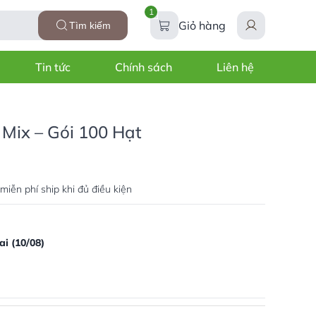
1
Giỏ hàng
Tìm kiếm
Tin tức
Chính sách
Liên hệ
Mix – Gói 100 Hạt
miễn phí ship khi đủ điều kiện
i (10/08)